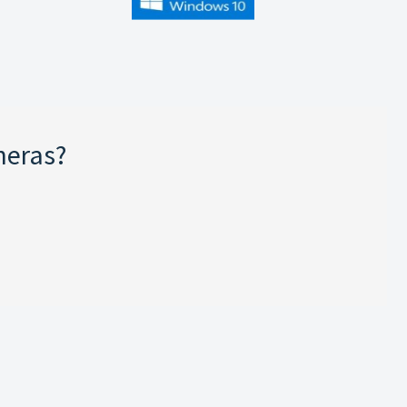
neras?