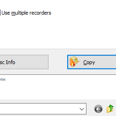
rdar.