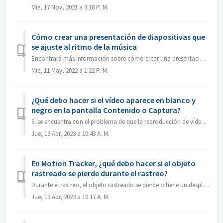
Mie, 17 Nov, 2021 a 3:18 P. M.
Cómo crear una presentación de diapositivas que
se ajuste al ritmo de la música
Encontrará más información sobre cómo crear una presentación de diapositivas según el ritmo de la música en el siguiente enlace: Crear una presentación de d...
Mie, 11 May, 2022 a 1:22 P. M.
¿Qué debo hacer si el vídeo aparece en blanco y
negro en la pantalla Contenido o Captura?
Si se encuentra con el problema de que la reproducción de vídeo es en blanco y negro, pero la exportación / grabación es en color, por favor, actualice el s...
Jue, 13 Abr, 2023 a 10:43 A. M.
En Motion Tracker, ¿qué debo hacer si el objeto
rastreado se pierde durante el rastreo?
Durante el rastreo, el objeto rastreado se pierde o tiene un desplazamiento, puede "detener el rastreo" inmediatamente, hacer clic en "Acerca...
Jue, 13 Abr, 2023 a 10:17 A. M.