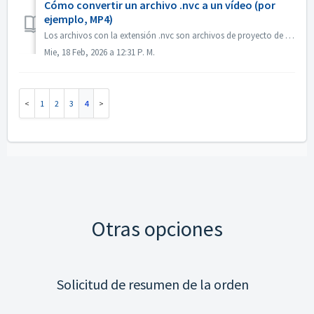
Cómo convertir un archivo .nvc a un vídeo (por
ejemplo, MP4)
Los archivos con la extensión .nvc son archivos de proyecto de Nero Video, NO vídeos terminados. Contienen instrucciones de edición y enlaces a los medios d...
Mie, 18 Feb, 2026 a 12:31 P. M.
1
2
3
4
Otras opciones
Solicitud de resumen de la orden