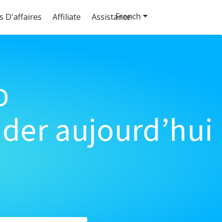
French
s D'affaires
Affiliate
Assistance
o
der aujourd’hui