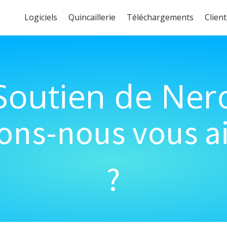
Logiciels
Quincaillerie
Téléchargements
Client
Soutien de Ner
s-nous vous ai
?