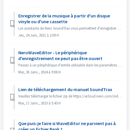
Enregistrer de la musique à partir d'un disque
vinyle ou d'une cassette
Les assistants de Nero SoundTrax vous permettent d'enregistrer de la musique à partir de disques vinyle et de cassettes et de la graver rapidement et f...
Jeu, 24 Juin, 2021 à 2:09 H
NeroWaveEditor - Le périphérique
d'enregistrement ne peut pas être ouvert
Passez à un périphérique d'entrée utilisable dans les paramètres système->Son. Ou essayez de changer de périphérique d'entrée dans Nero Wa...
Mar, 30 Janv., 2024 à 9:08 H
Lien de téléchargement du manuel SoundTrax
Veuillez télécharger le fichier zip de https://ecloud.nero.com/index.php/s/BGCapg3zTC5eJYw sur votre PC local. Décompressez et lisez le manuel.
Mar, 17 Janv., 2023 à 5:43 H
Que puis-je faire si WaveEditor ne parvient pas à
créer un fichier Peak ?