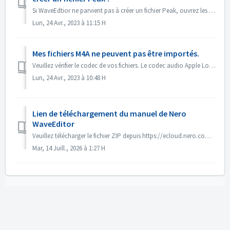
Si WaveEdtior ne parvient pas à créer un fichier Peak, ouvrez les options de l'éditeur par le menu Options->Options de l'éditeur. Cliquez sur l&#...
Lun, 24 Avr., 2023 à 11:15 H
Mes fichiers M4A ne peuvent pas être importés.
Veuillez vérifier le codec de vos fichiers. Le codec audio Apple Lossless n'est pas pris en charge par Nero.
Lun, 24 Avr., 2023 à 10:48 H
Lien de téléchargement du manuel de Nero
WaveEditor
Veuillez télécharger le fichier ZIP depuis https://ecloud.nero.com/index.php/s/LGit9NJNtCqmEam sur votre ordinateur. Décompressez-le et consultez le manuel....
Mar, 14 Juill., 2026 à 1:27 H