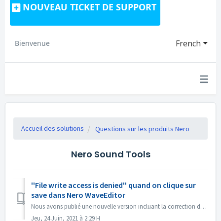
NOUVEAU TICKET DE SUPPORT
French
Bienvenue
Accueil des solutions
Questions sur les produits Nero
Nero Sound Tools
''File write access is denied'' quand on clique sur
save dans Nero WaveEditor
Nous avons publié une nouvelle version incluant la correction d'un problème similaire. Pourriez-vous faire une mise à jour en ligne via le Centre de con...
Jeu, 24 Juin, 2021 à 2:29 H