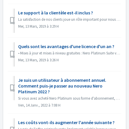
Le support à la clientèle est-il inclus ?
La satisfaction de nos clients joue un rôle important pour nous - c'est pourquoi nous offrons un support VIP permanent à tous nos clients Nero Platinum ...
Mer, 13 Mars, 2019 à 3:29 H
Quels sont les avantages d'une licence d'un an ?
• Mises à jour et mises à niveau gratuites : Nero Platinum Suite vous tient au courant. Les mises à jour et les mises à niveau sont comprises dans le prix e...
Mer, 13 Mars, 2019 à 3:26 H
Je suis un utilisateur à abonnement annuel.
Comment puis-je passer au nouveau Nero
Platinum 2022 ?
Si vous avez acheté Nero Platinum sous forme d'abonnement, vous pouvez passer gratuitement à la dernière version de Nero Platinum 2022. Il y a deux faç...
Ven, 14 Janv., 2022 à 7:08 H
Les coûts vont-ils augmenter l'année suivante ?