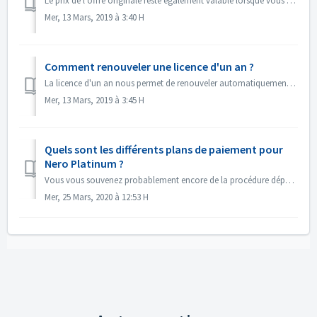
Le prix de l'offre originale reste également valable lorsque vous renouvelez votre licence d'un an. Cela signifie que vous payez le même prix en per...
Mer, 13 Mars, 2019 à 3:40 H
Comment renouveler une licence d'un an ?
La licence d'un an nous permet de renouveler automatiquement votre licence pour vous. Il n'y a rien d'autre à faire que de vous détendre et de p...
Mer, 13 Mars, 2019 à 3:45 H
Quels sont les différents plans de paiement pour
Nero Platinum ?
Vous vous souvenez probablement encore de la procédure dépassée où vous deviez acheter et installer la nouvelle version de Nero chaque année pour rester à j...
Mer, 25 Mars, 2020 à 12:53 H