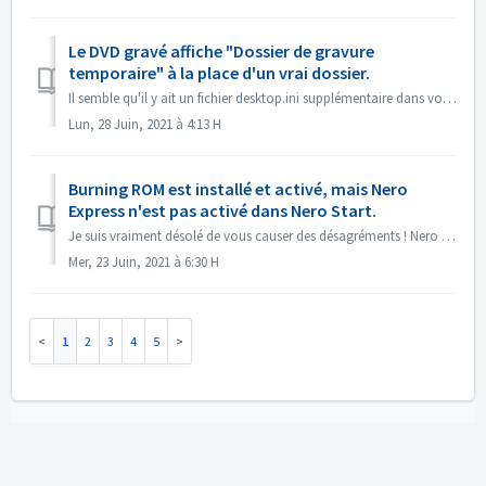
Le DVD gravé affiche "Dossier de gravure
temporaire" à la place d'un vrai dossier.
Il semble qu'il y ait un fichier desktop.ini supplémentaire dans vos fichiers sources. L'explorateur lit ce fichier et trouve que ce dossier particu...
Lun, 28 Juin, 2021 à 4:13 H
Burning ROM est installé et activé, mais Nero
Express n'est pas activé dans Nero Start.
Je suis vraiment désolé de vous causer des désagréments ! Nero Express n'est pas contenu dans le produit autonome Nero BurningRom. Nero Express est ve...
Mer, 23 Juin, 2021 à 6:30 H
1
2
3
4
5