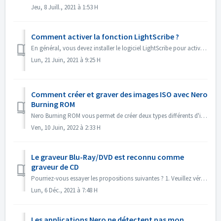
Jeu, 8 Juill., 2021 à 1:53 H
Comment activer la fonction LightScribe ?
En général, vous devez installer le logiciel LightScribe pour activer les fonctionnalités de LightScribe. https://lightscribesoftware.org/ Contactez-nous ...
Lun, 21 Juin, 2021 à 9:25 H
Comment créer et graver des images ISO avec Nero
Burning ROM
Nero Burning ROM vous permet de créer deux types différents d'images de disque. Les "fichiers image Nero" (*.nrg) sont constitués d'un fo...
Ven, 10 Juin, 2022 à 2:33 H
Le graveur Blu-Ray/DVD est reconnu comme
graveur de CD
Pourriez-vous essayer les propositions suivantes ? 1. Veuillez vérifier s'il existe un nouveau pilote pour votre graveur et un nouveau firmware. S'...
Lun, 6 Déc., 2021 à 7:48 H
Les applications Nero ne détectent pas mon