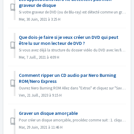
graveur de disque
Si votre graveur de DVD (ou de Blu-ray) est détecté comme un graveur de CD, veuillez consulter cet article : https://nerosupport.freshdesk.com/en/support/s...
Mer, 30 Juin, 2021 à 3:25 H
Que dois-je faire si je veux créer un DVD qui peut
être lu sur mon lecteur de DVD ?
Si vous avez déjà la structure du dossier vidéo du DVD avec les fichiers .VOB, .IFO/.BUP, vous pouvez utiliser Nero BurningROM pour graver le DVD. 1. Nouvea...
Mer, 7 Juill., 2021 à 4:09 H
Comment ripper un CD audio par Nero Burning
ROM/Nero Express
Ouvrez Nero Burning ROM Allez dans "Extras" et cliquez sur "Save Audio Tracks". Dans l'onglet "source", sélectionnez le...
Ven, 21 Juill., 2023 à 9:15 H
Graver un disque amorçable
Pour créer un disque amorçable, procédez comme suit : 1. cliquez sur le bouton Nouveau dans l'écran principal de Nero Burning ROM. ->La fenêtre Nouv...
Mar, 29 Juin, 2021 à 11:46 H