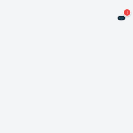
Ne manquez plus aucune offre !
S'abonner à notre newsletter
S'abonner
A propos de Nero
Copyright
Centre de presse
Protection des données