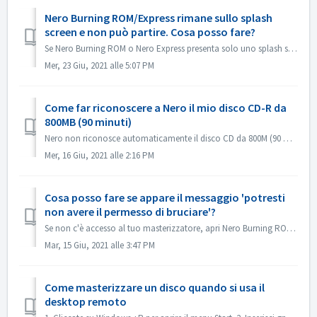
Nero Burning ROM/Express rimane sullo splash
screen e non può partire. Cosa posso fare?
Se Nero Burning ROM o Nero Express presenta solo uno splash screen ma nessuna finestra dell'applicazione, controllare se sul computer è presente un'...
Mer, 23 Giu, 2021 alle 5:07 PM
Come far riconoscere a Nero il mio disco CD-R da
800MB (90 minuti)
Nero non riconosce automaticamente il disco CD da 800M (90 minuti). Ora viene ancora rilevato come 700M (80 minuti). Se hai bisogno di masterizzare un disc...
Mer, 16 Giu, 2021 alle 2:16 PM
Cosa posso fare se appare il messaggio 'potresti
non avere il permesso di bruciare'?
Se non c'è accesso al tuo masterizzatore, apri Nero Burning ROM o Nero Express, il messaggio di errore appare. Come risolvere questo problema: So...
Mar, 15 Giu, 2021 alle 3:47 PM
Come masterizzare un disco quando si usa il
desktop remoto