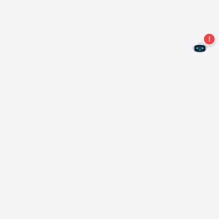
Non perdere altre offerte!
Iscriviti alla nostra newsletter
Iscriviti