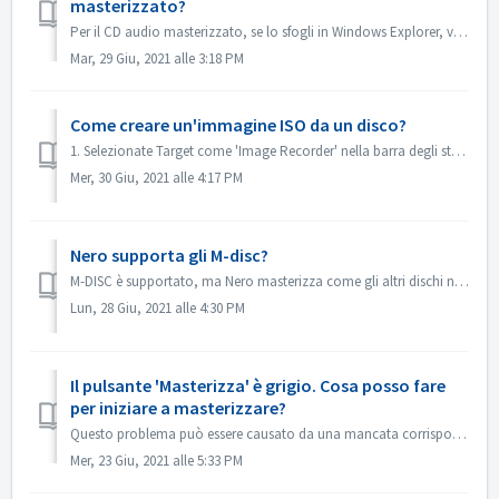
masterizzato?
Per il CD audio masterizzato, se lo sfogli in Windows Explorer, viene mostrato come traccia 01, traccia 02. Questo è come previsto: Se lo si riproduce con...
Mar, 29 Giu, 2021 alle 3:18 PM
Come creare un'immagine ISO da un disco?
1. Selezionate Target come 'Image Recorder' nella barra degli strumenti. 2. Inserisci il tuo disco sorgente nell'unità. Fai clic su Copia nella...
Mer, 30 Giu, 2021 alle 4:17 PM
Nero supporta gli M-disc?
M-DISC è supportato, ma Nero masterizza come gli altri dischi normali. Non c'è un trattamento speciale per questo.
Lun, 28 Giu, 2021 alle 4:30 PM
Il pulsante 'Masterizza' è grigio. Cosa posso fare
per iniziare a masterizzare?
Questo problema può essere causato da una mancata corrispondenza tra il file del progetto e il tuo tipo di progetto. Prova altri tipi di progetto per vedere...
Mer, 23 Giu, 2021 alle 5:33 PM