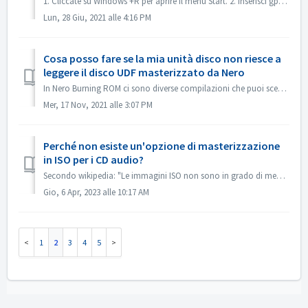
1. Cliccate su Windows +R per aprire il menu Start. 2. Inserisci gpedit.msc nella casella di ricerca e premi il tasto [Invio] sulla tastiera. Questo aprirà...
Lun, 28 Giu, 2021 alle 4:16 PM
Cosa posso fare se la mia unità disco non riesce a
leggere il disco UDF masterizzato da Nero
In Nero Burning ROM ci sono diverse compilazioni che puoi scegliere. Se hai masterizzato un disco UDF ma la compatibilità della tua unità disco e UDF non ...
Mer, 17 Nov, 2021 alle 3:07 PM
Perché non esiste un'opzione di masterizzazione
in ISO per i CD audio?
Secondo wikipedia: "Le immagini ISO non sono in grado di memorizzare e ricreare i dischi CD-Audio, a causa del fatto che i dischi CD-Audio non utilizz...
Gio, 6 Apr, 2023 alle 10:17 AM
1
2
3
4
5