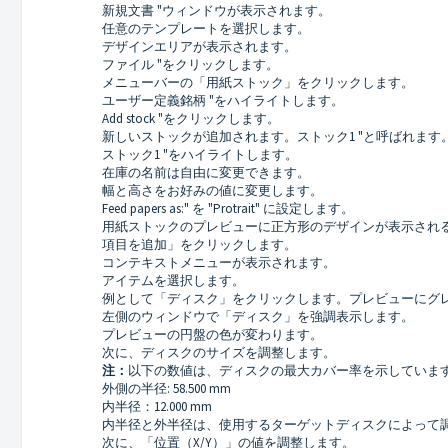
新規文書 "ウィンドウが表示されます。
任意のテンプレートを選択します。
デザインエリアが表示されます。
ファイル "をクリックします。
メニューバーの「用紙ストック」をクリックします。
ユーザー定義銘柄 "をハイライトします。
Add stock "をクリックします。
新しいストックが追加されます。ストック1 "と呼ばれます
ストック1 "をハイライトします。
在庫の名前は自由に変更できます。
幅と高さをお好みの値に変更します。
Feed papers as:" を "Protrait" に設定します。
用紙ストックのプレビューに正方形のデザインが表示され
項目を追加」をクリックします。
コンテキストメニューが表示されます。
アイテムを選択します。
例として「ディスク」をクリックします。プレビューにグ
左側のウィンドウで「ディスク」を強調表示します。
プレビューの円盤の色が変わります。
次に、ディスクのサイズを調整します。
注：
以下の数値は、ディスクの最大カバー率を示していま
外側の半径: 58.500 mm
内半径：12.000 mm
内半径と外半径は、使用するターゲットディスクによって
次に、「位置（X/Y）」の値を調整します。