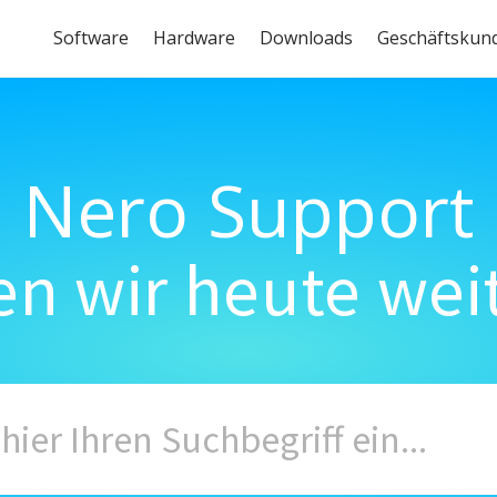
Software
Hardware
Downloads
Geschäftskun
Nero Support
n wir heute wei