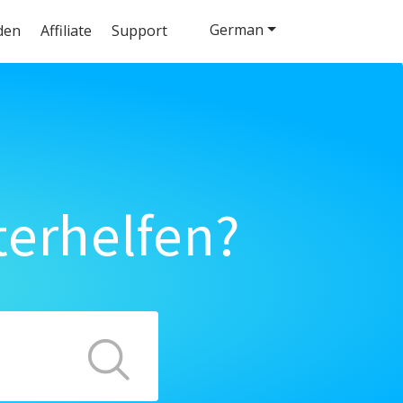
German
den
Affiliate
Support
terhelfen?