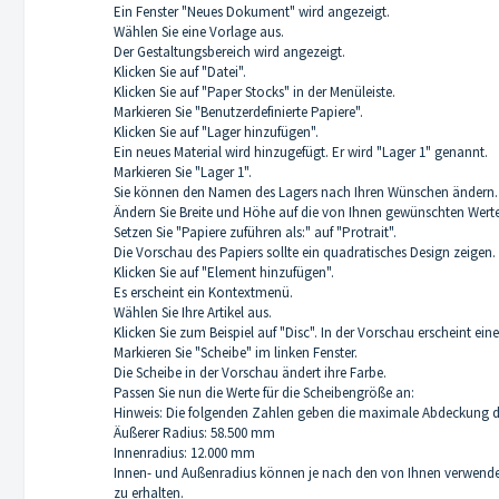
Ein Fenster "Neues Dokument" wird angezeigt.
Wählen Sie eine Vorlage aus.
Der Gestaltungsbereich wird angezeigt.
Klicken Sie auf "Datei".
Klicken Sie auf "Paper Stocks" in der Menüleiste.
Markieren Sie "Benutzerdefinierte Papiere".
Klicken Sie auf "Lager hinzufügen".
Ein neues Material wird hinzugefügt. Er wird "Lager 1" genannt.
Markieren Sie "Lager 1".
Sie können den Namen des Lagers nach Ihren Wünschen ändern.
Ändern Sie Breite und Höhe auf die von Ihnen gewünschten Werte
Setzen Sie "Papiere zuführen als:" auf "Protrait".
Die Vorschau des Papiers sollte ein quadratisches Design zeigen.
Klicken Sie auf "Element hinzufügen".
Es erscheint ein Kontextmenü.
Wählen Sie Ihre Artikel aus.
Klicken Sie zum Beispiel auf "Disc". In der Vorschau erscheint ei
Markieren Sie "Scheibe" im linken Fenster.
Die Scheibe in der Vorschau ändert ihre Farbe.
Passen Sie nun die Werte für die Scheibengröße an:
Hinweis: Die folgenden Zahlen geben die maximale Abdeckung d
Äußerer Radius: 58.500 mm
Innenradius: 12.000 mm
Innen- und Außenradius können je nach den von Ihnen verwendeten
zu erhalten.