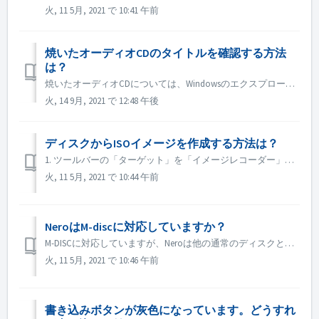
火, 11 5月, 2021 で 10:41 午前
焼いたオーディオCDのタイトルを確認する方法
は？
焼いたオーディオCDについては、Windowsのエクスプローラーでブラウズすると、トラック01、トラック02と表示されます。これは予想通りです。 Nero MediaHomeなどの音楽プレーヤーで再生すれば、メタデータを見ることができます。
火, 14 9月, 2021 で 12:48 午後
ディスクからISOイメージを作成する方法は？
1. ツールバーの「ターゲット」を「イメージレコーダー」に設定します。 2. コピー元のディスクをドライブに挿入します。ツールバーの「コピー」をクリックします。 3. 設定が完了したら、［コピー］をクリックします。 4. Save as type "としてISOを選...
火, 11 5月, 2021 で 10:44 午前
NeroはM-discに対応していますか？
M-DISCに対応していますが、Neroは他の通常のディスクと同様に書き込みます。このための特別な処置はありません。
火, 11 5月, 2021 で 10:46 午前
書き込みボタンが灰色になっています。どうすれ