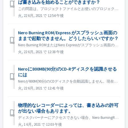
ば書き込みを始めることができますか？
この問題は、プロジェクトファイルとお使いのプロジェクトタイプとの間の不一致が原因である可能性があります。他のプロジェクトタイプを試して、一致問題があるかどうかを確認してください。 ディスクドライブの認識に失敗したことも原因の一つと考えられますので、お試しください。 1. 外付けの光ディスクドライブレコ...
火, 22 6月, 2021 で 12:54 午後
Nero Burning ROM/Express がスプラッシュ画面の
ままで起動できません。どうしたらいいですか？
Nero Burning ROMまたはNero Expressがスプラッシュ画面のみでアプリケーションウィンドウが表示されない場合は、お使いのコンピュータに動作しないディスクドライブがないかどうかを確認してください。 このようなディスクドライブが存在する場合、Nero Burning ROMの起動に失敗すること...
火, 22 6月, 2021 で 12:38 午後
Neroに800MB(90分)のCD-Rディスクを認識させる
には
Neroが800M(90分)のCDディスクを自動認識しません。現在も700M(80分)として認識されています。 800M近いデータをフルディスクで書き込む必要がある場合は、「OverBurn」機能を有効にすることができます。 Nero Burning ROM/Nero Expressの「オプション」ダ...
火, 22 6月, 2021 で 12:41 午後
物理的なレコーダーによっては、書き込みの許可
が出ない場合もあります。
ディスクバーナーにアクセスできない場合、Nero BurningROMまたはNero Expressを開くと、エラーメッセージがポップアップ表示されます。 解決方法： 管理者アカウントでWIN+Rを押して gpedit.msc と入力し、「CD and DVD:Deny read acces...
火, 1 6月, 2021 で 12:03 午後