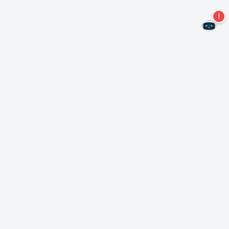
二度とオファーを見逃すことはありません。
ニュースレターを購読する
購読
Neroについて
著作権について
プレスセンター
データ保護