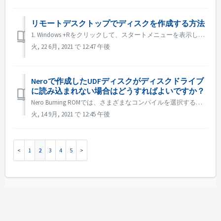
リモートデスクトップでディスクを作成する方法
1. Windows +Rをクリックして、スタートメニューを表示します。 2. 検索ボックスに gpedit.msc と入力し、キーボードの[Enter]キーを押します。ローカルグループポリシーエディターが表示されます。 3. ローカルグループポリシーエディターのウィンドウが開いたら、Adm...
火, 22 6月, 2021 で 12:47 午後
Neroで作成したUDFディスクがディスクドライブ
に読み込まれない場合はどうすればよいですか？
Nero Burning ROMでは、さまざまなコンパイルを選択することができます。 UDF ディスクを作成した場合、ディスクドライブと UDF の互換性が低いと、ディスクの読み取りに失敗することがあります。 ISOやUDF/ISOのような他のコンパイレーションを選択して、再度お試しになることをお勧めします。 ...
火, 14 9月, 2021 で 12:45 午後
1
2
3
4
5