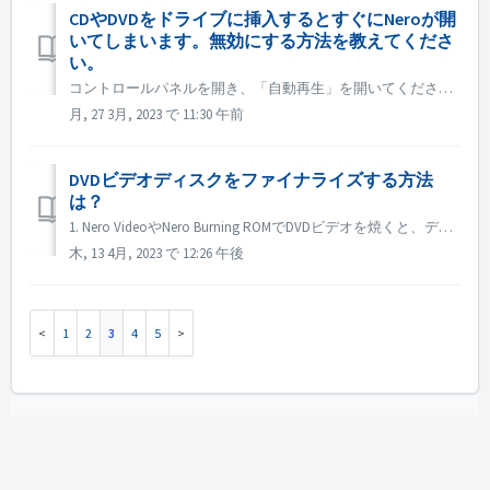
CDやDVDをドライブに挿入するとすぐにNeroが開
いてしまいます。無効にする方法を教えてくださ
い。
コントロールパネルを開き、「自動再生」を開いてください。各DVDやCDの設定を確認する。毎回確認する」または「何もしない」に設定してください。
月, 27 3月, 2023 で 11:30 午前
DVDビデオディスクをファイナライズする方法
は？
1. Nero VideoやNero Burning ROMでDVDビデオを焼くと、ディスクは自動的にファイナライズされ、ほとんどのプレーヤーで再生可能です。 2. Nero Videoで編集可能なDVDを作成した場合、Nero Videoのメニュー「ディスクのファイナライズ」を使用することができます。これは...
木, 13 4月, 2023 で 12:26 午後
1
2
3
4
5