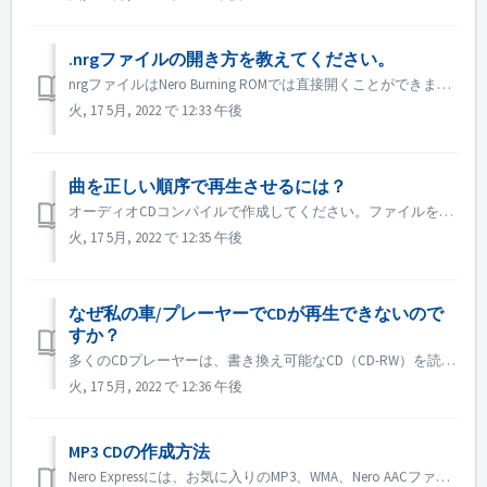
.nrgファイルの開き方を教えてください。
nrgファイルはNero Burning ROMでは直接開くことができません。Nero Burning ROMでnrgファイルをディスクに書き込んでください。 または、Daemon、powerISOなどのディスクドライブソフトを使用して、nrgファイルを開いてご覧ください。
火, 17 5月, 2022 で 12:33 午後
曲を正しい順序で再生させるには？
オーディオCDコンパイルで作成してください。ファイルを追加した順番に再生されます。 他のコンパイルで作成した場合は、事実上データディスクに書き込まれます。順番はお使いのプレーヤーによって異なります。
火, 17 5月, 2022 で 12:35 午後
なぜ私の車/プレーヤーでCDが再生できないので
すか？
多くのCDプレーヤーは、書き換え可能なCD（CD-RW）を読み込むことができません。そのため、オーディオCDの書き込みには通常のCD-ROMを使用する必要があります
火, 17 5月, 2022 で 12:36 午後
MP3 CDの作成方法
Nero Expressには、お気に入りのMP3、WMA、Nero AACファイルをすべて収録したCDを作成し、MP3、WMA、Nero AAC/AACディスクに対応したPCやCD/DVDプレーヤーで再生できるコンパイル済みのJuckbox Audio CDが用意されています。通常のオーディオCDと比較して、数...