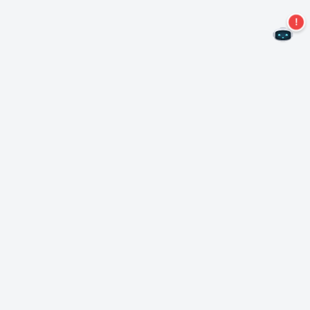
二度とオファーを見逃すことはありません。
ニュースレターを購読する
購読
Neroについて
著作権について
プレスセンター
データ保護