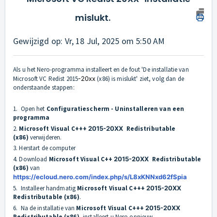
mislukt.
Gewijzigd op: Vr, 18 Jul, 2025 om 5:50 AM
Als u het Nero-programma installeert en de fout 'De installatie van
Microsoft VC Redist 2015
-20xx
(x86) is mislukt' ziet, volg dan de
onderstaande stappen:
1. Open het
Configuratiescherm - Uninstalleren van een
programma
2.
Microsoft Visual C+++
2015-20XX
Redistributable
(x86)
verwijderen.
3. Herstart de computer
4. Download
Microsoft Visual C++
2015-20XX
Redistributable
(x86)
van
https://ecloud.nero.com/index.php/s/L8xKNNxd62fSpia
5. Installeer handmatig
Microsoft Visual C+++
2015-20XX
Redistributable (x86)
.
6. Na de installatie van
Microsoft Visual C+++
2015-20XX
Redistributable (x86)
, installeert u Nero opnieuw.