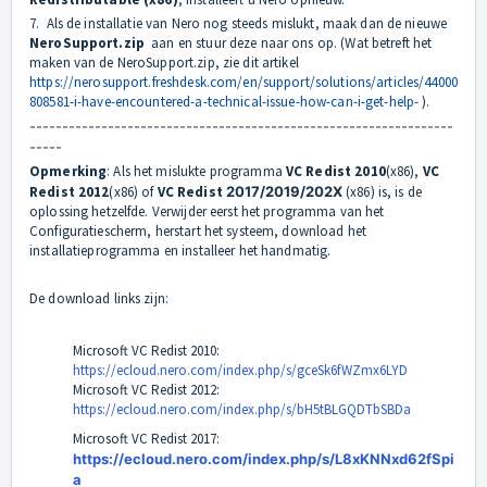
7. Als de installatie van Nero nog steeds mislukt, maak dan de nieuwe
NeroSupport.
zip
aan en stuur deze naar ons op. (Wat betreft het
maken van de NeroSupport.zip, zie dit artikel
https://nerosupport.freshdesk.com/en/support/solutions/articles/44000
808581-i-have-encountered-a-technical-issue-how-can-i-get-help-
).
-----------------------------------------------------------------
-----
Opmerking
: Als het mislukte programma
VC Redist 2010
(x86),
VC
Redist 2012
(x86) of
VC Redist
2017/2019/202X
(x86) is, is de
oplossing hetzelfde. Verwijder eerst het programma van het
Configuratiescherm, herstart het systeem, download het
installatieprogramma en installeer het handmatig.
De download links zijn:
Microsoft VC Redist 2010:
https://ecloud.nero.com/index.php/s/gceSk6fWZmx6LYD
Microsoft VC Redist 2012:
https://ecloud.nero.com/index.php/s/bH5tBLGQDTbSBDa
Microsoft VC Redist 2017:
https://ecloud.nero.com/index.php/s/L8xKNNxd62fSpi
a