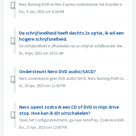
Nero Burning ROM en Neo Express ondersteunen het branden naar BD DL (50GB) en BD XL (100GB en 128G) schijven. Nero Video ondersteunt het branden van BD DL ...
Do, 9 Jan, 2025 om 8:34 AM
De schrijfsnelheid heeft slechts 2x optie, ik wil een
hogere schrijfsnelheid.
De schrijfsnelheid is afhankelijk van je schijf en schijfbrander. Nero Burning ROM detecteert automatisch de schijfbrander en de schijf en geeft de beschikb...
Di, 4 Apr, 2023 om 10:51 AM
Ondersteunt Nero DVD audio/SACD?
Nero ondersteund geen DVD audio/SACD. Nero Burning ROM ondersteunt alleen het branden van audio CD in 44100 hz.
Di, 25 Apr, 2023 om 12:36 PM
Nero opent zodra ik een CD of DVD in mijn drive
stop. Hoe kan ik dit uitschakelen?
Open het Configuratiescherm, ga naar AutoPlay. Zoek de instelling van elke DVD of CD. Stel in op 'Vraag me elke keer' of 'Geen actie ondernemen&...
Do, 27 Apr, 2023 om 12:00 PM