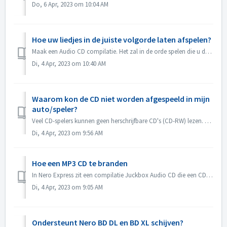
Do, 6 Apr, 2023 om 10:04 AM
Hoe uw liedjes in de juiste volgorde laten afspelen?
Maak een Audio CD compilatie. Het zal in de orde spelen die u de dossiers toevoegde. Als u met andere compilatie leidt die in feite een gegevensschijf zal b...
Di, 4 Apr, 2023 om 10:40 AM
Waarom kon de CD niet worden afgespeeld in mijn
auto/speler?
Veel CD-spelers kunnen geen herschrijfbare CD's (CD-RW) lezen. U moet daarom normale CD-ROM's gebruiken voor het branden van Audio CD's.
Di, 4 Apr, 2023 om 9:56 AM
Hoe een MP3 CD te branden
In Nero Express zit een compilatie Juckbox Audio CD die een CD maakt met al je favoriete MP3, WMA, of Nero AAC bestanden die kunnen worden afgespeeld op elk...
Di, 4 Apr, 2023 om 9:05 AM
Ondersteunt Nero BD DL en BD XL schijven?