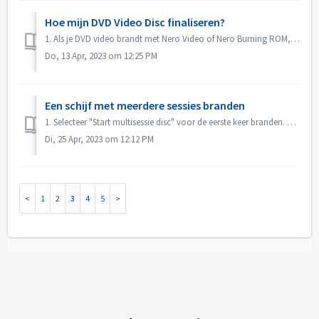
Hoe mijn DVD Video Disc finaliseren?
1. Als je DVD video brandt met Nero Video of Nero Burning ROM, wordt de disc automatisch gefinaliseerd en kan deze op de meeste spelers worden afgespeeld. ...
Do, 13 Apr, 2023 om 12:25 PM
Een schijf met meerdere sessies branden
1. Selecteer "Start multisessie disc" voor de eerste keer branden. 2. Plaats de gebrande disk opnieuw. 3. Selecteer "Continue Multis...
Di, 25 Apr, 2023 om 12:12 PM
1
2
3
4
5