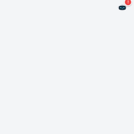
Mis geen aanbiedingen meer!
Abonneer u op onze nieuwsbrief
Inschrijven
Over Nero
Copyright
Perscentrum
Privacy