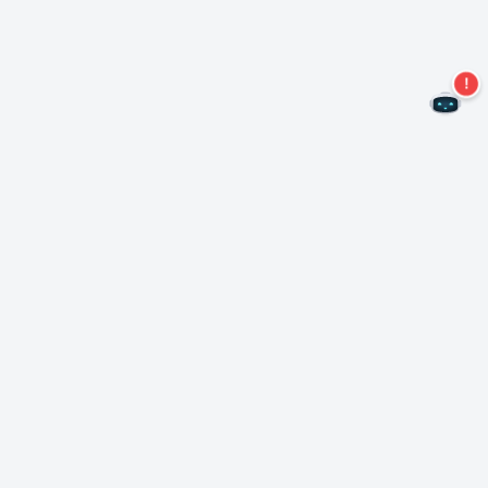
Mis geen aanbiedingen meer!
Abonneer u op onze nieuwsbrief
Inschrijven
Over Nero
Copyright