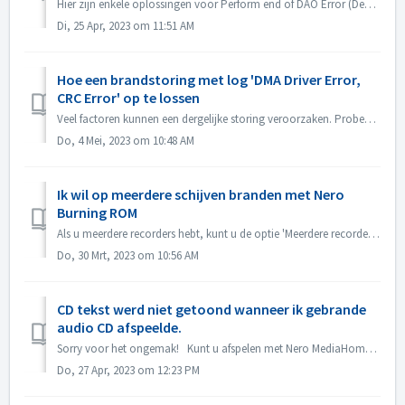
Hier zijn enkele oplossingen voor Perform end of DAO Error (Device not available). Upgrade of Rollback de Driver Firmware Het is meestal zoals om dit pr...
Di, 25 Apr, 2023 om 11:51 AM
Hoe een brandstoring met log 'DMA Driver Error,
CRC Error' op te lossen
Veel factoren kunnen een dergelijke storing veroorzaken. Probeer de volgende methoden: 1. Verwissel de datakabels op de brander; 2. Als u een externe optis...
Do, 4 Mei, 2023 om 10:48 AM
Ik wil op meerdere schijven branden met Nero
Burning ROM
Als u meerdere recorders hebt, kunt u de optie 'Meerdere recorders gebruiken' in het tabblad Branden aanvinken voordat u gaat branden. Als u niet...
Do, 30 Mrt, 2023 om 10:56 AM
CD tekst werd niet getoond wanneer ik gebrande
audio CD afspeelde.
Sorry voor het ongemak! Kunt u afspelen met Nero MediaHome en de meta data controleren? Uw spelers moeten CD tekst kunnen lezen. Zoals Media Player, heeft...
Do, 27 Apr, 2023 om 12:23 PM