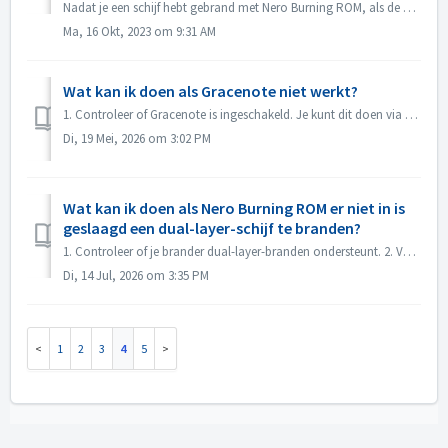
Nadat je een schijf hebt gebrand met Nero Burning ROM, als de audio CD niet kon worden afgespeeld met de CD speler, open dan de schijf in Windows Explorer o...
Ma, 16 Okt, 2023 om 9:31 AM
Wat kan ik doen als Gracenote niet werkt?
1. Controleer of Gracenote is ingeschakeld. Je kunt dit doen via het menu “Bestand -> Opties -> Database”, door de optie “Toegang tot de online databa...
Di, 19 Mei, 2026 om 3:02 PM
Wat kan ik doen als Nero Burning ROM er niet in is
geslaagd een dual-layer-schijf te branden?
1. Controleer of je brander dual-layer-branden ondersteunt. 2. Verlaag de brandsnelheid: branden op hoge snelheid kan ervoor zorgen dat de tweede laag ...
Di, 14 Jul, 2026 om 3:35 PM
1
2
3
4
5