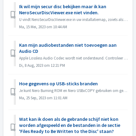
Ik wil mijn secur disc bekijken maar ik kan
NeroSecurDiscViewer.exe niet vinden.
U vindt NeroSecurDiscViewer.exe in uw installatiemap, zoiets als: C:\Programma's (x86)\Nero 2023\Nero Burning ROM\SecurDisc. Er zou ook een bestand ...
Ma, 15 Mei, 2023 om 10:44 AM
Kan mijn audiobestanden niet toevoegen aan
Audio CD
Apple Lossless Audio Codec wordt niet ondersteund. Controleer de audiocodec van je bestanden. Of stuur ze naar ons op om te controleren.
Di, 8 Aug, 2023 om 12:21 PM
Hoe gegevens op USB-sticks branden
Je kunt Nero Burning ROM en Nero USBxCOPY gebruiken om gegevens op USB-sticks/kaarten te branden. In Nero Burning ROM staan 'Raspberry Pi OS' en ...
Ma, 25 Sep, 2023 om 11:01 AM
Wat kan ik doen als de gebrande schijf niet kon
worden afgespeeld en de bestanden in de sectie
'Files Ready to Be Written to the Disc' staan?