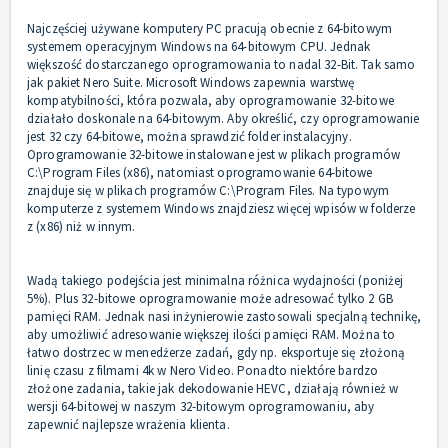
Najczęściej używane komputery PC pracują obecnie z 64-bitowym
systemem operacyjnym Windows na 64-bitowym CPU. Jednak
większość dostarczanego oprogramowania to nadal 32-Bit. Tak samo
jak pakiet Nero Suite. Microsoft Windows zapewnia warstwę
kompatybilności, która pozwala, aby oprogramowanie 32-bitowe
działało doskonale na 64-bitowym. Aby określić, czy oprogramowanie
jest 32 czy 64-bitowe, można sprawdzić folder instalacyjny.
Oprogramowanie 32-bitowe instalowane jest w plikach programów
C:\Program Files (x86), natomiast oprogramowanie 64-bitowe
znajduje się w plikach programów C:\Program Files. Na typowym
komputerze z systemem Windows znajdziesz więcej wpisów w folderze
z (x86) niż w innym.
Wadą takiego podejścia jest minimalna różnica wydajności (poniżej
5%). Plus 32-bitowe oprogramowanie może adresować tylko 2 GB
pamięci RAM. Jednak nasi inżynierowie zastosowali specjalną technikę,
aby umożliwić adresowanie większej ilości pamięci RAM. Można to
łatwo dostrzec w menedżerze zadań, gdy np. eksportuje się złożoną
linię czasu z filmami 4k w Nero Video. Ponadto niektóre bardzo
złożone zadania, takie jak dekodowanie HEVC, działają również w
wersji 64-bitowej w naszym 32-bitowym oprogramowaniu, aby
zapewnić najlepsze wrażenia klienta.