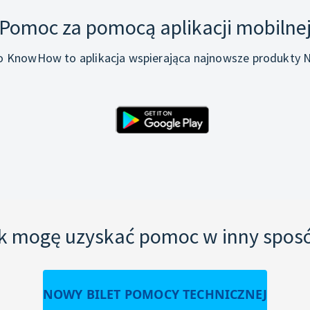
Pomoc za pomocą aplikacji mobilne
o KnowHow to aplikacja wspierająca najnowsze produkty N
k mogę uzyskać pomoc w inny spos
NOWY BILET POMOCY TECHNICZNEJ