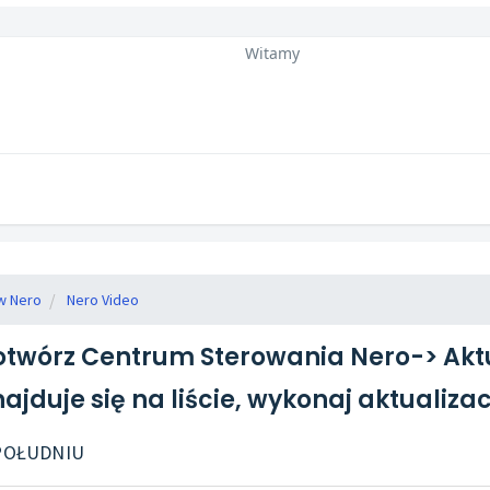
Witamy
w Nero
Nero Video
twórz Centrum Sterowania Nero-> Aktua
najduje się na liście, wykonaj aktualizac
O POŁUDNIU