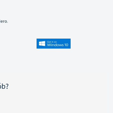
j
ero.
ób?