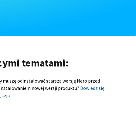
ącymi tematami:
y muszę odinstalować starszą wersję Nero przed
instalowaniem nowej wersji produktu?
Dowiedz się
ęcej »