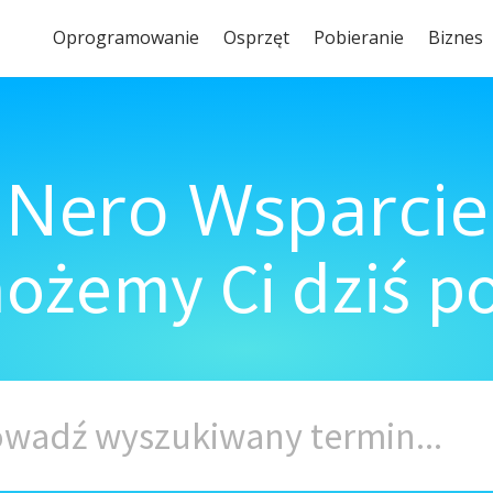
Oprogramowanie
Osprzęt
Pobieranie
Biznes
Nero Wsparcie
ożemy Ci dziś 