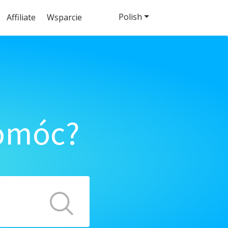
Polish
Affiliate
Wsparcie
pomóc?