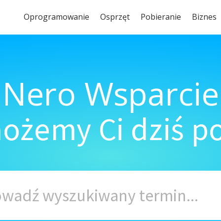
Oprogramowanie
Osprzęt
Pobieranie
Biznes
Nero Wsparcie
ożemy Ci dziś 