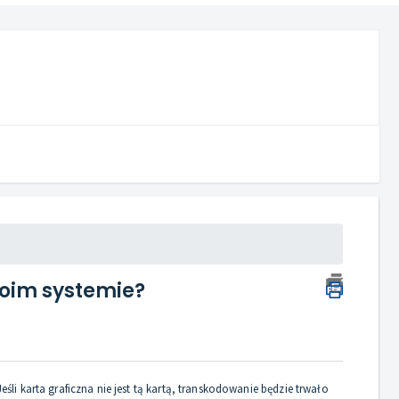
moim systemie?
li karta graficzna nie jest tą kartą, transkodowanie będzie trwało