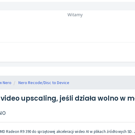
Witamy
w Nero
Nero Recode/Disc to Device
 video upscaling, jeśli działa wolno w 
ANO
D Radeon R9 390 do sprzętowej akceleracji wideo AI w plikach źródłowych SD. Jeś