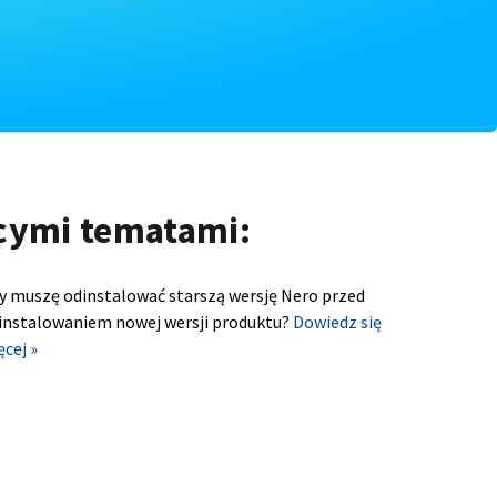
ącymi tematami:
y muszę odinstalować starszą wersję Nero przed
instalowaniem nowej wersji produktu?
Dowiedz się
ęcej »