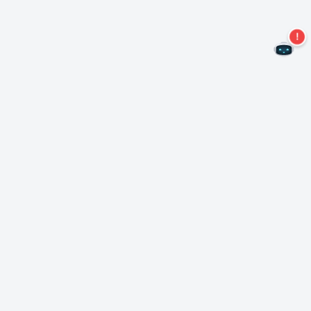
Nie przegap więcej ofert!
Zapisz się do naszego newslettera
Subskrybuj
O Nero
Copyright
Centrum prasowe
Prywatność