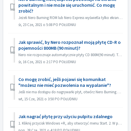
powitalnym i nie może się uruchomić. Co mogę
zrobić?
Jeżeli Nero Burning ROM lub Nero Express wyświetla tylko ekran powitalny, ale nie ma okna aplikacji, sprawdź, czy na komputerze nie działa żaden napęd dysko...
śr, 23 Cze, 2021 o 5:08 PO POŁUDNIU
Jak sprawić, by Nero rozpoznał moją płytę CD-R o
pojemności 800MB (90 minut)?
Nero nie rozpoznaje automatycznie płyty CD 800M(90 minut). Teraz jest ona nadal wykrywana jako 700M(80minut). Jeśli chcesz nagrać pełną płytę zawierającą p...
śr, 16 Cze, 2021 o 2:17 PO POŁUDNIU
Co mogę zrobić, jeśli pojawi się komunikat
"możesz nie mieć pozwolenia na wypalanie"?
Jeśli nie ma dostępu do nagrywarki płyt, otwórz Nero Burning ROM lub Nero Express, pojawi się komunikat o błędzie. Jak to rozwiązać: Pod kontem adm...
wt, 15 Cze, 2021 o 3:50 PO POŁUDNIU
Jak nagrać płytę przy użyciu pulpitu zdalnego
1. Kliknij przycisk Windows +R, aby otworzyć menu Start. 2. W polu wyszukiwania wpisz gpedit.msc i naciśnij klawisz [Enter] na klawiaturze. Spowoduje to ot...
pon, 28 Cze, 2021 o 4:18 PO POŁUDNIU