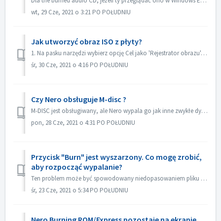
Dla the burned audio CD, jeżeli ty przeglądać ono w Windows Eksplorator, ono pokazywać jako ścieżka 01, ścieżka 02. Jest to zgodne z oczekiwaniami: If...
wt, 29 Cze, 2021 o 3:21 PO POŁUDNIU
Jak utworzyć obraz ISO z płyty?
1. Na pasku narzędzi wybierz opcję Cel jako 'Rejestrator obrazu'. 2. Włóż dysk źródłowy do napędu. Kliknij przycisk Kopiuj na pasku narzędzi. 3. ...
śr, 30 Cze, 2021 o 4:16 PO POŁUDNIU
Czy Nero obsługuje M-disc ?
M-DISC jest obsługiwany, ale Nero wypala go jak inne zwykłe dyski. Nie ma żadnego specjalnego traktowania w tym zakresie.
pon, 28 Cze, 2021 o 4:31 PO POŁUDNIU
Przycisk "Burn" jest wyszarzony. Co mogę zrobić,
aby rozpocząć wypalanie?
Ten problem może być spowodowany niedopasowaniem pliku projektu do Twojego typu projektu. Proszę wypróbować inne typy projektów, aby sprawdzić, czy nie ma p...
śr, 23 Cze, 2021 o 5:34 PO POŁUDNIU
Nero Burning ROM/Express pozostaje na ekranie