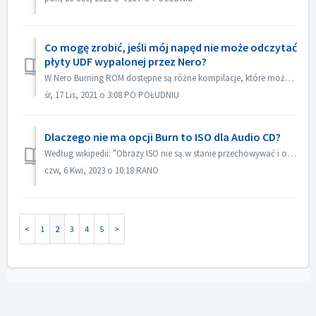
Co mogę zrobić, jeśli mój napęd nie może odczytać
płyty UDF wypalonej przez Nero?
W Nero Burning ROM dostępne są różne kompilacje, które można wybrać. Jeżeli wypaliłeś płytę UDF, ale kompatybilność twojego napędu z UDF nie jest zbyt dob...
śr, 17 Lis, 2021 o 3:08 PO POŁUDNIU
Dlaczego nie ma opcji Burn to ISO dla Audio CD?
Według wikipedii: "Obrazy ISO nie są w stanie przechowywać i odtwarzać płyt CD-Audio, ze względu na fakt, że płyty CD-Audio nie używają komputerowego ...
czw, 6 Kwi, 2023 o 10:18 RANO
1
2
3
4
5