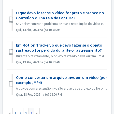
O que devo fazer se o vídeo for preto e branco no
Conteúdo ou na tela de Captura?
Se você encontrar o problema de que a reprodução do vídeo é em preto e branco, mas a exportação/queimadura está no sistema de janelas de atualização color，p...
Qui, 13 Abr, 2023 na (o) 10:40 AM
Em Motion Tracker, o que devo fazer se o objeto
rastreado for perdido durante o rastreamento?
Durante o rastreamento, o objeto rastreado perde ou tem um deslocamento, você pode "parar o rastreamento" imediatamente, clicar em "Zoom in&q...
Qui, 13 Abr, 2023 na (o) 10:13 AM
Como converter um arquivo .nvc em um vídeo (por
exemplo, MP4)
Arquivos com a extensão .nvc são arquivos de projeto do Nero Video, NÃO vídeos finalizados. Eles contêm instruções de edição e links para sua mídia de orige...
Qua, 18 Fev, 2026 na (o) 12:20 PM
1
2
3
4