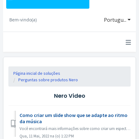
Portugu...
Bem-vindo(a)
Página inicial de soluções
Perguntas sobre produtos Nero
Nero Video
Como criar um slide show que se adapte ao ritmo
da música
Você encontrará mais informações sobre como criar um espectáculo de maré de acordo com o ritmo da música no link a seguir: Como criar um show de slides de a...
Qua, 11 Mai, 2022 na (o) 1:22 PM