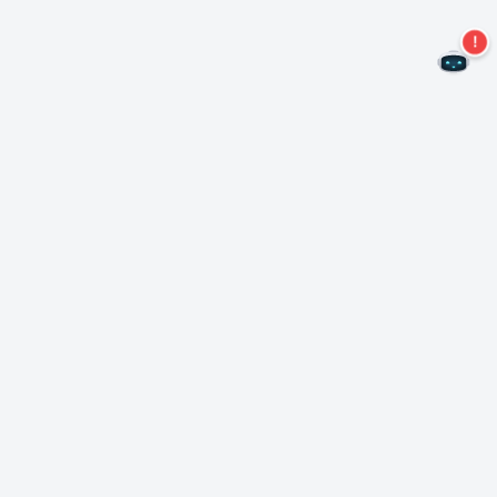
Não perca mais ofertas!
Assine nossa newsletter
Assinar
Sobre Nero
Copyright
Centro de Imprensa
Privacidade
Clientes comerciais
Termos e Condições