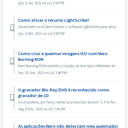
Qui, 8 Jul, 2021 na (o) 2:16 PM
Como ativar o recurso LightScribe?
Geralmente você deve instalar o software LightScribe para ativar os recursos do LightScribe. https://lightscribesoftware.org/ Entre em contato conosco se v...
Qui, 8 Abr, 2021 na (o) 2:00 PM
Como criar e queimar imagens ISO com Nero
Burning ROM
Nero Burning ROM permite a criação de dois tipos diferentes de imagens de disco. Os 'Nero Image Files' (*.nrg) consistem de um formato proprietário...
Sex, 10 Jun, 2022 na (o) 2:46 PM
O gravador Blu-Ray/DVD é reconhecido como
gravador de CD
Você poderia, por favor, tentar as propostas abaixo? 1. Por favor, verifique se há um novo driver para seu queimador e firmware. Por favor, atualize se hou...
Seg, 6 Dez, 2021 na (o) 7:50 AM
As aplicações Nero não detectam meu queimador