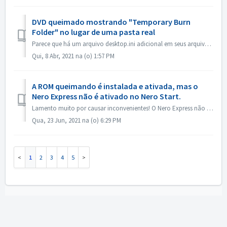
DVD queimado mostrando "Temporary Burn
Folder" no lugar de uma pasta real
Parece que há um arquivo desktop.ini adicional em seus arquivos fonte. O Explorer lê esse arquivo e descobre que essa pasta em particular tem um nome locali...
Qui, 8 Abr, 2021 na (o) 1:57 PM
A ROM queimando é instalada e ativada, mas o
Nero Express não é ativado no Nero Start.
Lamento muito por causar inconvenientes! O Nero Express não está contido no produto autônomo Nero BurningRom. O Nero Express é vendido em lojas off-line. ...
Qua, 23 Jun, 2021 na (o) 6:29 PM
1
2
3
4
5