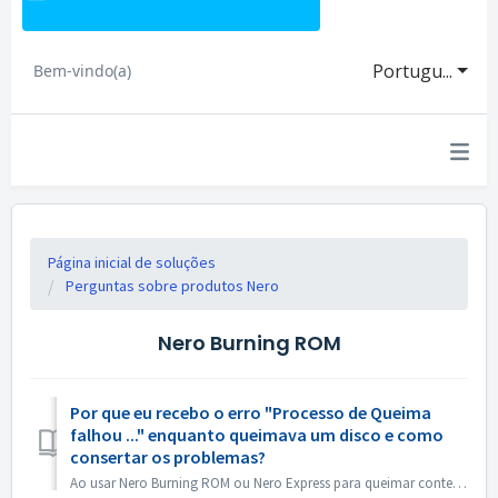
Portugu...
Bem-vindo(a)
Página inicial de soluções
Perguntas sobre produtos Nero
Nero Burning ROM
Por que eu recebo o erro "Processo de Queima
falhou ..." enquanto queimava um disco e como
consertar os problemas?
Ao usar Nero Burning ROM ou Nero Express para queimar conteúdo em um disco, você pode encontrar a mensagem de erro 'Burn process failed ...'. Então...