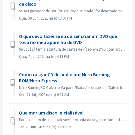
de disco
Se seu gravador de DVD(ou Blu-ray queimado) for detectado como gravador de CD, favor consultar este artigo: https://nerosupport.freshdesk.com/en/support/so...
Qua, 30 Jun, 2021 na (o) 3:50 PM
O que devo fazer se eu quiser criar um DVD que
toca no meu aparelho de DVD
Se você já tem a estrutura de pastas de vídeo em DVD com arquivos .VOB, .IFO/.BUP, você poderia usar o Nero BurningROM para gravar DVD. 1. Nova uma Compilaç...
Qua, 7 Jul, 2021 na (o) 4:13 PM
Como rasgar CD de áudio por Nero Burning
ROM/Nero Express
Nero BurningROM aberto Vá para "Extras" e clique em "Salvar trilhas de áudio". Na aba "fonte", selecione as faixas. Config...
Sex, 21 Jul, 2023 na (o) 9:17 AM
Queimar um disco inicializável
Para criar um disco inicializável, proceda da seguinte forma: 1. Clique no botão Novo na tela principal da ROM Nero Burning. ->A janela Nova Compilação ...
Ter, 29 Jun, 2021 na (o) 12:06 PM