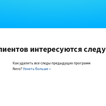
лиентов интересуются след
Как удалить все следы предыдущих программ
Nero?
Узнать больше »