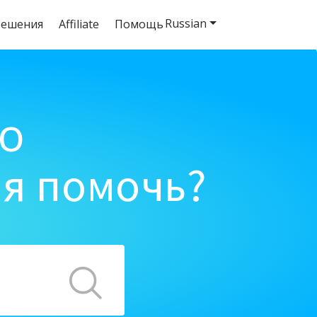
Russian
решения
Affiliate
Помощь
o
ня помочь?