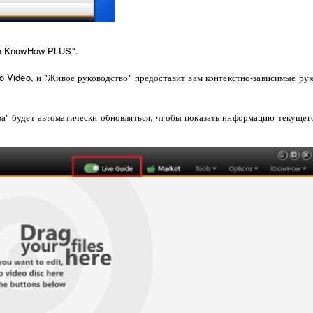
ero KnowHow PLUS".
o Video, и "Живое руководство" предоставит вам контекстно-зависимые ру
а" будет автоматически обновляться, чтобы показать информацию текущего