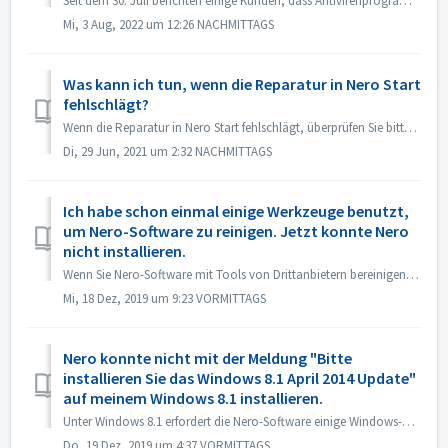
Seit dem 30. Juli berichten einige Kunden, dass Antivirenprogramme wie Norton, Avast usw. das Nero-Programm (Nero Start, Nero TuneItUp und Nero Info) als PU...
Mi, 3 Aug, 2022 um 12:26 NACHMITTAGS
Was kann ich tun, wenn die Reparatur in Nero Start
fehlschlägt?
Wenn die Reparatur in Nero Start fehlschlägt, überprüfen Sie bitte, ob die Situation auf Ihrem Computer wie folgt ist. Prüfen Sie zunächst, ob der folgende...
Di, 29 Jun, 2021 um 2:32 NACHMITTAGS
Ich habe schon einmal einige Werkzeuge benutzt,
um Nero-Software zu reinigen. Jetzt konnte Nero
nicht installieren.
Wenn Sie Nero-Software mit Tools von Drittanbietern bereinigen (z.B. IObit Uninstaller, Total Cleaner, Revo Uninstaller, etc.), löschen solche Tools Nero-Pr...
Mi, 18 Dez, 2019 um 9:23 VORMITTAGS
Nero konnte nicht mit der Meldung "Bitte
installieren Sie das Windows 8.1 April 2014 Update"
auf meinem Windows 8.1 installieren.
Unter Windows 8.1 erfordert die Nero-Software einige Windows-Aktualisierungen. 1. Bitte öffnen Sie die Systemsteuerung -> Windows-Update, installieren S...
Do, 19 Dez, 2019 um 4:37 VORMITTAGS