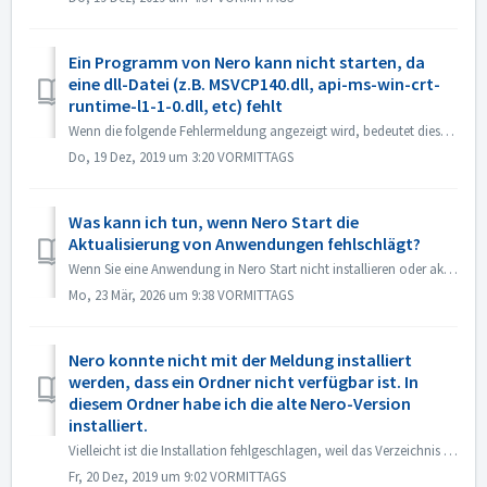
Ein Programm von Nero kann nicht starten, da
eine dll-Datei (z.B. MSVCP140.dll, api-ms-win-crt-
runtime-l1-1-0.dll, etc) fehlt
Wenn die folgende Fehlermeldung angezeigt wird, bedeutet dies, dass diese Dateien in Microsoft Visual C++ Redistributable (x86) fehlen. Beispiele hierfür s...
Do, 19 Dez, 2019 um 3:20 VORMITTAGS
Was kann ich tun, wenn Nero Start die
Aktualisierung von Anwendungen fehlschlägt?
Wenn Sie eine Anwendung in Nero Start nicht installieren oder aktualisieren können, können Sie die folgenden Methoden zur Lösung des Problems versuchen. ...
Mo, 23 Mär, 2026 um 9:38 VORMITTAGS
Nero konnte nicht mit der Meldung installiert
werden, dass ein Ordner nicht verfügbar ist. In
diesem Ordner habe ich die alte Nero-Version
installiert.
Vielleicht ist die Installation fehlgeschlagen, weil das Verzeichnis nicht verfügbar ist. Die Meldung könnte wie unten aussehen: Das liegt daran, d...
Fr, 20 Dez, 2019 um 9:02 VORMITTAGS