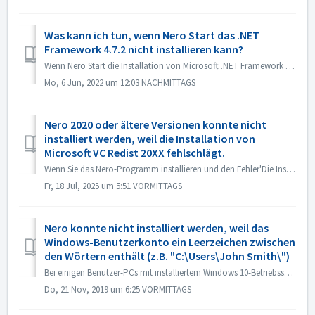
Was kann ich tun, wenn Nero Start das .NET
Framework 4.7.2 nicht installieren kann?
Wenn Nero Start die Installation von Microsoft .NET Framework 4.7.2 im Update Center fehlschlägt, können Sie die folgenden Methoden versuchen, um das Probl...
Mo, 6 Jun, 2022 um 12:03 NACHMITTAGS
Nero 2020 oder ältere Versionen konnte nicht
installiert werden, weil die Installation von
Microsoft VC Redist 20XX fehlschlägt.
Wenn Sie das Nero-Programm installieren und den Fehler'Die Installation von Microsoft VC Redist 2015-20xx (x86) ist fehlgeschlagen' sehen, führen Si...
Fr, 18 Jul, 2025 um 5:51 VORMITTAGS
Nero konnte nicht installiert werden, weil das
Windows-Benutzerkonto ein Leerzeichen zwischen
den Wörtern enthält (z.B. "C:\Users\John Smith\")
Bei einigen Benutzer-PCs mit installiertem Windows 10-Betriebssystem können die Windows-Login-Benutzerkonto mit Leerzeichen oder Sonderzeichen Installations...
Do, 21 Nov, 2019 um 6:25 VORMITTAGS