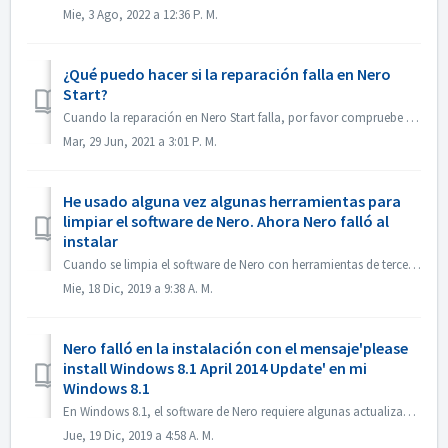
Mie, 3 Ago, 2022 a 12:36 P. M.
¿Qué puedo hacer si la reparación falla en Nero
Start?
Cuando la reparación en Nero Start falla, por favor compruebe si la situación en su ordenador es la siguiente. Primero compruebe si la siguiente carpeta ex...
Mar, 29 Jun, 2021 a 3:01 P. M.
He usado alguna vez algunas herramientas para
limpiar el software de Nero. Ahora Nero falló al
instalar
Cuando se limpia el software de Nero con herramientas de terceros (por ejemplo, IObit Uninstaller, Total Cleaner, Revo Uninstaller, etc.), estas herramienta...
Mie, 18 Dic, 2019 a 9:38 A. M.
Nero falló en la instalación con el mensaje'please
install Windows 8.1 April 2014 Update' en mi
Windows 8.1
En Windows 8.1, el software de Nero requiere algunas actualizaciones de Windows. 1. Por favor, abra Panel de control->Actualización de Windows, instale ...
Jue, 19 Dic, 2019 a 4:58 A. M.