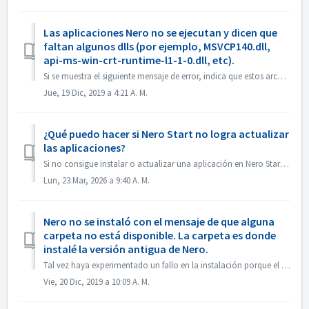
Las aplicaciones Nero no se ejecutan y dicen que
faltan algunos dlls (por ejemplo, MSVCP140.dll,
api-ms-win-crt-runtime-l1-1-0.dll, etc).
Si se muestra el siguiente mensaje de error, indica que estos archivos faltan en Microsoft Visual C++ Redistributable (x86) . MSVCP140.DLL(or similar fil...
Jue, 19 Dic, 2019 a 4:21 A. M.
¿Qué puedo hacer si Nero Start no logra actualizar
las aplicaciones?
Si no consigue instalar o actualizar una aplicación en Nero Start, puede probar los siguientes métodos para solucionarlo. La instalación de las aplicaci...
Lun, 23 Mar, 2026 a 9:40 A. M.
Nero no se instaló con el mensaje de que alguna
carpeta no está disponible. La carpeta es donde
instalé la versión antigua de Nero.
Tal vez haya experimentado un fallo en la instalación porque el directorio no está disponible. El mensaje puede ser como el siguiente: Esto se debe...
Vie, 20 Dic, 2019 a 10:09 A. M.