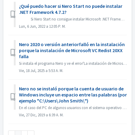
¿Qué puedo hacer si Nero Start no puede instalar
.NET Framework 4.7.2?
Si Nero Start no consigue instalar Microsoft .NET Framework 4.7.2 en el Update Center, puede probar los siguientes métodos para solucionarlo. ...
Lun, 6 Jun, 2022 a 12:05 P. M.
Nero 2020 o versión anteriorfalló en la instalación
porque la instalación de Microsoft VC Redist 20XX
falla
Si instala el programa Nero y ve el error'La instalación de Microsoft VC Redist 2015-20xx (x86) ha fallado', por favor siga los siguientes pasos: ...
Vie, 18 Jul, 2025 a 5:53 A. M.
Nero no se instaló porque la cuenta de usuario de
Windows incluye un espacio entre las palabras (por
ejemplo "C:\Users\John Smith\")
En el caso del PC de algunos usuarios con el sistema operativo Windows 10 instalado, la cuenta de usuario de inicio de sesión de Windows con espacios o cara...
Vie, 27 Dic, 2019 a 6:39 A. M.