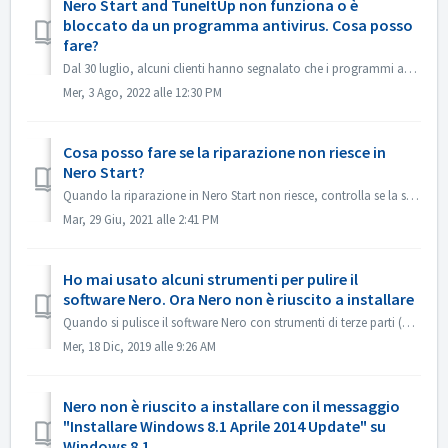
Nero Start and TuneItUp non funziona o è
bloccato da un programma antivirus. Cosa posso
fare?
Dal 30 luglio, alcuni clienti hanno segnalato che i programmi antivirus, ad esempio Norton, Avast ecc. hanno segnalato il programma Nero (Nero Start, Nero T...
Mer, 3 Ago, 2022 alle 12:30 PM
Cosa posso fare se la riparazione non riesce in
Nero Start?
Quando la riparazione in Nero Start non riesce, controlla se la situazione sul tuo computer è la seguente. Per prima cosa controlla se la seguente cartella...
Mar, 29 Giu, 2021 alle 2:41 PM
Ho mai usato alcuni strumenti per pulire il
software Nero. Ora Nero non è riuscito a installare
Quando si pulisce il software Nero con strumenti di terze parti (ad esempio IObit Uninstaller, Total Cleaner, Revo Uninstaller, ecc.), tali strumenti elimin...
Mer, 18 Dic, 2019 alle 9:26 AM
Nero non è riuscito a installare con il messaggio
"Installare Windows 8.1 Aprile 2014 Update" su
Windows 8.1