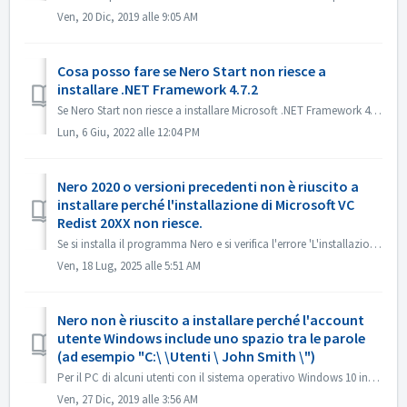
Ven, 20 Dic, 2019 alle 9:05 AM
Cosa posso fare se Nero Start non riesce a
installare .NET Framework 4.7.2
Se Nero Start non riesce a installare Microsoft .NET Framework 4.7.2 in Update Center, puoi provare i seguenti metodi per risolvere il problema. Soluzi...
Lun, 6 Giu, 2022 alle 12:04 PM
Nero 2020 o versioni precedenti non è riuscito a
installare perché l'installazione di Microsoft VC
Redist 20XX non riesce.
Se si installa il programma Nero e si verifica l'errore 'L'installazione di Microsoft VC Redist 2015-20xx (x86) non è riuscita', seguire i p...
Ven, 18 Lug, 2025 alle 5:51 AM
Nero non è riuscito a installare perché l'account
utente Windows include uno spazio tra le parole
(ad esempio "C:\ \Utenti \ John Smith \")
Per il PC di alcuni utenti con il sistema operativo Windows 10 installato, l'account utente di Windows con spazio o caratteri speciali può causare probl...
Ven, 27 Dic, 2019 alle 3:56 AM