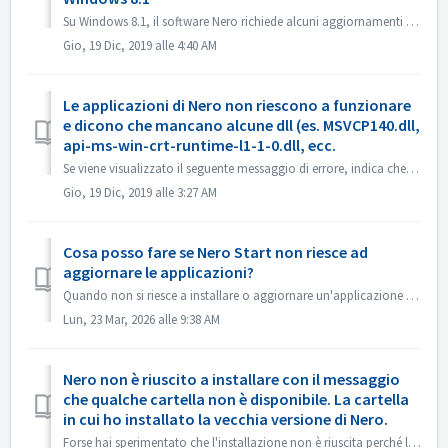
Su Windows 8.1, il software Nero richiede alcuni aggiornamenti di Windows. 1. Aprire Pannello di controllo ->Aggiornamento finestre, installare tutti g...
Gio, 19 Dic, 2019 alle 4:40 AM
Le applicazioni di Nero non riescono a funzionare
e dicono che mancano alcune dll (es. MSVCP140.dll,
api-ms-win-crt-runtime-l1-1-0.dll, ecc.
Se viene visualizzato il seguente messaggio di errore, indica che questi file mancano da Microsoft Visual C++++ Redistributable (x86) . Manca MSVCP140.DL...
Gio, 19 Dic, 2019 alle 3:27 AM
Cosa posso fare se Nero Start non riesce ad
aggiornare le applicazioni?
Quando non si riesce a installare o aggiornare un'applicazione in Nero Start, è possibile provare i seguenti metodi per risolvere il problema. L'in...
Lun, 23 Mar, 2026 alle 9:38 AM
Nero non è riuscito a installare con il messaggio
che qualche cartella non è disponibile. La cartella
in cui ho installato la vecchia versione di Nero.
Forse hai sperimentato che l'installazione non è riuscita perché la directory non è disponibile. Il messaggio potrebbe apparire come segue: Que...