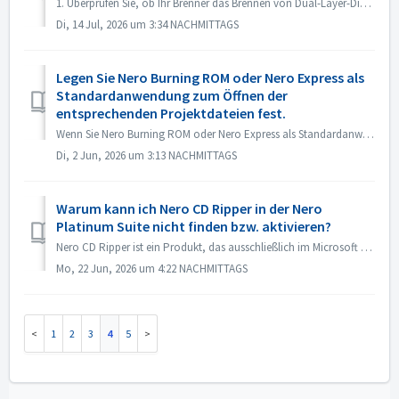
1. Überprüfen Sie, ob Ihr Brenner das Brennen von Dual-Layer-Discs unterstützt. 2. Verringern Sie die Brenngeschwindigkeit: Das Brennen mit hoher Gesch...
Di, 14 Jul, 2026 um 3:34 NACHMITTAGS
Legen Sie Nero Burning ROM oder Nero Express als
Standardanwendung zum Öffnen der
entsprechenden Projektdateien fest.
Wenn Sie Nero Burning ROM oder Nero Express als Standardanwendung zum Öffnen von Nero Burning ROM-Projektdateien oder Nero Express-Projekten verwenden möcht...
Di, 2 Jun, 2026 um 3:13 NACHMITTAGS
Warum kann ich Nero CD Ripper in der Nero
Platinum Suite nicht finden bzw. aktivieren?
Nero CD Ripper ist ein Produkt, das ausschließlich im Microsoft Store (https://apps.microsoft.com/detail/9NSNQ0CPD06G) erhältlich ist und nicht in der Nero ...
Mo, 22 Jun, 2026 um 4:22 NACHMITTAGS
1
2
3
4
5