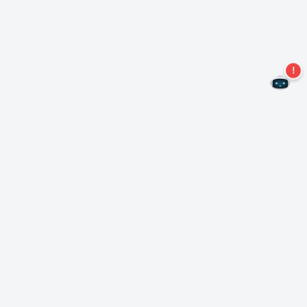
Kein Angebot mehr verpassen!
Abonnieren Sie unseren Newsletter
Abonnieren
Über Nero
Urheberrecht