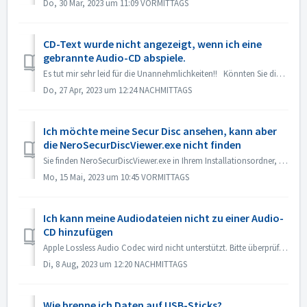
Do, 30 Mär, 2023 um 11:09 VORMITTAGS
CD-Text wurde nicht angezeigt, wenn ich eine
gebrannte Audio-CD abspiele.
Es tut mir sehr leid für die Unannehmlichkeiten!! Könnten Sie die Wiedergabe mit Nero MediaHome durchführen und die Metadaten überprüfen? Ihr Player muss ...
Do, 27 Apr, 2023 um 12:24 NACHMITTAGS
Ich möchte meine Secur Disc ansehen, kann aber
die NeroSecurDiscViewer.exe nicht finden
Sie finden NeroSecurDiscViewer.exe in Ihrem Installationsordner, etwa unter C:\Programme (x86)\Nero\Nero 2023\Nero Burning ROM\SecurDisc Es sollte auch ein...
Mo, 15 Mai, 2023 um 10:45 VORMITTAGS
Ich kann meine Audiodateien nicht zu einer Audio-
CD hinzufügen
Apple Lossless Audio Codec wird nicht unterstützt. Bitte überprüfen Sie den Audiocodec Ihrer Dateien. Oder senden Sie sie uns zur Überprüfung.
Di, 8 Aug, 2023 um 12:20 NACHMITTAGS
Wie brenne ich Daten auf USB-Sticks?