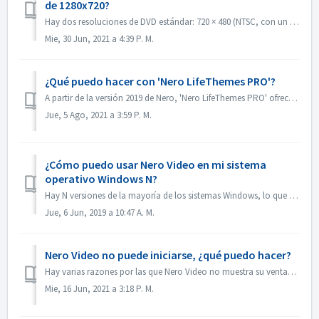
de 1280x720?
Hay dos resoluciones de DVD estándar: 720 × 480 (NTSC, con un total de 345.600 píxeles) y 720 × 576 (PAL, con un total de 414.720 píxeles), ambas disponible...
Mie, 30 Jun, 2021 a 4:39 P. M.
¿Qué puedo hacer con 'Nero LifeThemes PRO'?
A partir de la versión 2019 de Nero, 'Nero LifeThemes PRO' ofrece toda una gama de diseños de temas de películas de alta calidad, plantillas de menú...
Jue, 5 Ago, 2021 a 3:59 P. M.
¿Cómo puedo usar Nero Video en mi sistema
operativo Windows N?
Hay N versiones de la mayoría de los sistemas Windows, lo que significa que el sistema no contiene Windows Media Player. En estos sistemas Windows N, para ...
Jue, 6 Jun, 2019 a 10:47 A. M.
Nero Video no puede iniciarse, ¿qué puedo hacer?
Hay varias razones por las que Nero Video no muestra su ventana de aplicación. Si el Nero Video no puede iniciarse, MediaHome no puede iniciarse pero Recode...
Mie, 16 Jun, 2021 a 3:18 P. M.