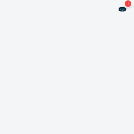
¡No te pierdas más ofertas!
Suscríbase a nuestro boletín
Suscríbase
Sobre Nero
Copyright
Centro de prensa
Privacidad
Clientes comerciales
Términos y condiciones