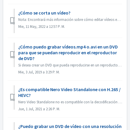
¿Cómo se corta un vídeo?
Nota: Encontrará más información sobre cómo editar vídeos en el siguiente enlace: Editar vídeos Sigue el siguiente enlace para obtener más información sobr...
Mie, 11 May, 2022 a 12:57 P. M.
¿Cómo puedo grabar vídeos.mp4 o.avi en un DVD
para que se puedan reproducir en el reproductor
de DVD?
Si desea crear un DVD que pueda reproducirse en un reproductor de DVD, primero debe recordar qué formato de disco es. Hay una diferencia fundamental entre u...
Mie, 3 Jul, 2019 a 3:29 P. M.
¿Es compatible Nero Video Standalone con H.265 /
HEVC?
Nero Video Standalone no es compatible con la decodificación H.265 / HEVC. La decodificación H.265 / HEVC solo está disponible en Nero Platinum Suite.
Jue, 1 Jul, 2021 a 2:26 P. M.
¿Puedo grabar un DVD de vídeo con una resolución