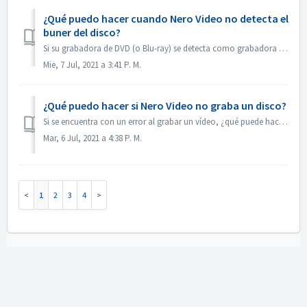
¿Qué puedo hacer cuando Nero Video no detecta el
buner del disco?
Si su grabadora de DVD (o Blu-ray) se detecta como grabadora de CD, por favor, consulte este artículo: https://nerosupport.freshdesk.com/en/support/solution...
Mie, 7 Jul, 2021 a 3:41 P. M.
¿Qué puedo hacer si Nero Video no graba un disco?
Si se encuentra con un error al grabar un vídeo, ¿qué puede hacer? Vaya a C:\NUsuarios[usuario actual]\NAppData\Roaming\NNero[versión actual de Nero]\NNNer...
Mar, 6 Jul, 2021 a 4:38 P. M.
1
2
3
4