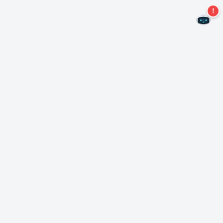
¡No te pierdas más ofertas!
Suscríbase a nuestro boletín
Suscríbase
Sobre Nero
Copyright
Centro de prensa
Privacidad