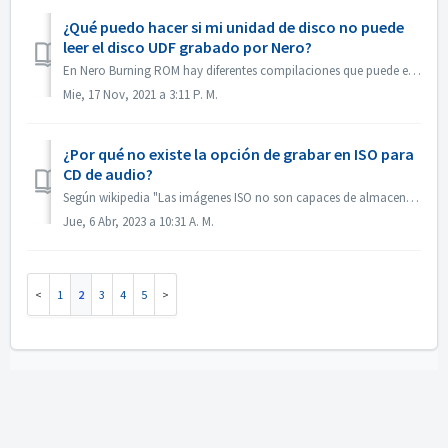
¿Qué puedo hacer si mi unidad de disco no puede
leer el disco UDF grabado por Nero?
En Nero Burning ROM hay diferentes compilaciones que puede elegir. Si graba un disco UDF, pero la compatibilidad de su unidad de disco y el UDF no es tan ...
Mie, 17 Nov, 2021 a 3:11 P. M.
¿Por qué no existe la opción de grabar en ISO para
CD de audio?
Según wikipedia "Las imágenes ISO no son capaces de almacenar y recrear discos CD-Audio, debido a que los discos CD-Audio no utilizan un sistema de ar...
Jue, 6 Abr, 2023 a 10:31 A. M.
1
2
3
4
5