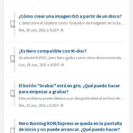
¿Cómo crear una imagen ISO a partir de un disco?
1. Seleccione el objetivo como 'Grabador de imágenes' en la barra de herramientas. 2. Inserte el disco de origen en la unidad. Haz clic en Copiar...
Mie, 30 Jun, 2021 a 4:23 P. M.
¿Es Nero compatible con M-disc?
Se admite M-DISC, pero Nero graba como otros discos normales. No hay ningún tratamiento especial para esto.
Lun, 28 Jun, 2021 a 4:29 P. M.
El botón "Grabar" está en gris. ¿Qué puedo hacer
para empezar a grabar?
Este problema puede deberse a un desajuste entre el archivo de proyecto y su tipo de proyecto. Por favor, pruebe con otros tipos de proyecto para ver si hay...
Mie, 23 Jun, 2021 a 5:35 P. M.
Nero Burning ROM/Express se queda en la pantalla
de inicio y no puede arrancar. ¿Qué puedo hacer?