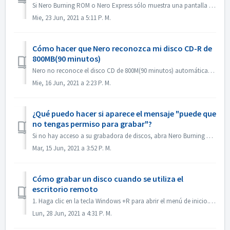
Si Nero Burning ROM o Nero Express sólo muestra una pantalla de inicio pero no la ventana de la aplicación, compruebe si hay alguna unidad de disco que no f...
Mie, 23 Jun, 2021 a 5:11 P. M.
Cómo hacer que Nero reconozca mi disco CD-R de
800MB(90 minutos)
Nero no reconoce el disco CD de 800M(90 minutos) automáticamente. Ahora se detecta como 700M(80minutos). Si necesita grabar un disco completo de casi 800M ...
Mie, 16 Jun, 2021 a 2:23 P. M.
¿Qué puedo hacer si aparece el mensaje "puede que
no tengas permiso para grabar"?
Si no hay acceso a su grabadora de discos, abra Nero Burning ROM o Nero Express, aparecerá el mensaje de error. Cómo resolverlo: Bajo la cuenta de admin...
Mar, 15 Jun, 2021 a 3:52 P. M.
Cómo grabar un disco cuando se utiliza el
escritorio remoto
1. Haga clic en la tecla Windows +R para abrir el menú de inicio. 2. Introduzca gpedit.msc en el cuadro de búsqueda y pulse la tecla [Enter] de su teclado....
Lun, 28 Jun, 2021 a 4:31 P. M.