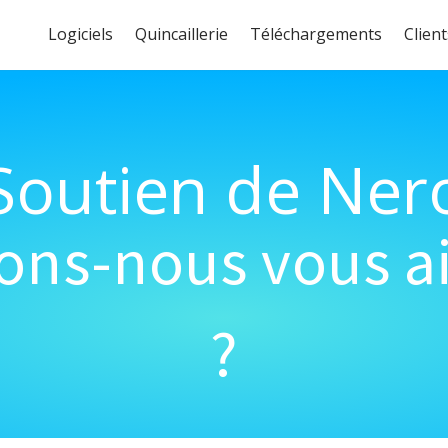
Logiciels
Quincaillerie
Téléchargements
Client
Soutien de Ner
s-nous vous ai
?