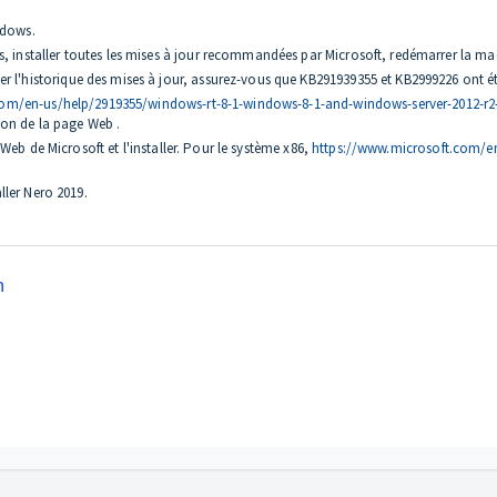
ndows.
s, installer toutes les mises à jour recommandées par Microsoft, redémarrer la ma
 l'historique des mises à jour, assurez-vous que KB291939355 et KB2999226 ont été
com/en-us/help/2919355/windows-rt-8-1-windows-8-1-and-windows-server-2012-r2-
ation de la page Web .
e Web de Microsoft et l'installer. Pour le système x86,
https://www.microsoft.com/e
aller Nero 2019.
n