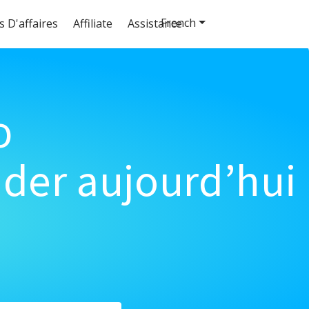
French
s D'affaires
Affiliate
Assistance
o
der aujourd’hui