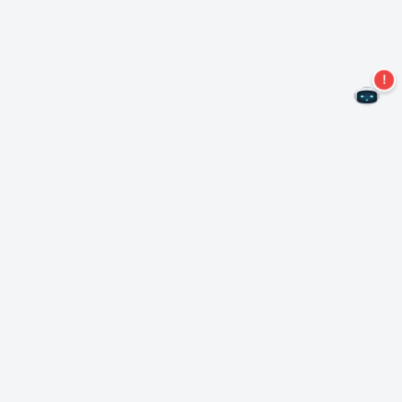
Ne manquez plus aucune offre !
S'abonner à notre newsletter
S'abonner
A propos de Nero
Copyright