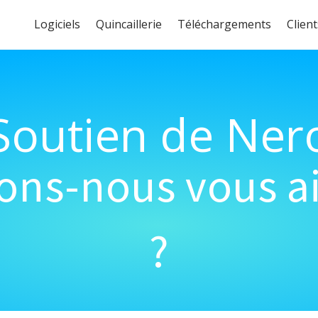
Logiciels
Quincaillerie
Téléchargements
Client
Soutien de Ner
s-nous vous ai
?