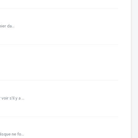
ier da...
r s'il y a ...
isque ne fo...