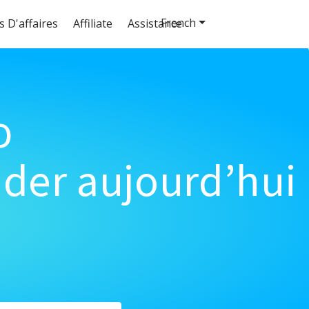
French
s D'affaires
Affiliate
Assistance
o
der aujourd’hui