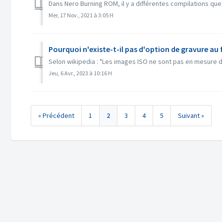
Dans Nero Burning ROM, il y a différentes compilations que
Mer, 17 Nov., 2021 à 3:05 H
Pourquoi n'existe-t-il pas d'option de gravure au 
Selon wikipedia : "Les images ISO ne sont pas en mesure de
Jeu, 6 Avr., 2023 à 10:16 H
« Précédent
1
2
3
4
5
Suivant »