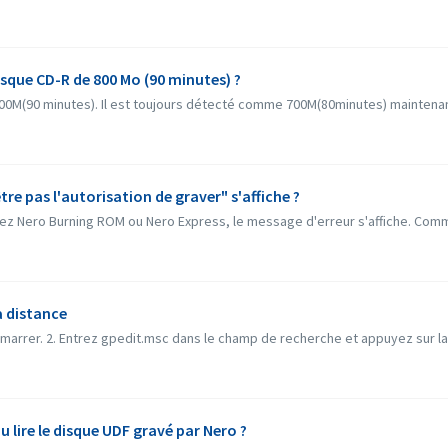
que CD-R de 800 Mo (90 minutes) ?
0M(90 minutes). Il est toujours détecté comme 700M(80minutes) maintenant.
tre pas l'autorisation de graver" s'affiche ?
rez Nero Burning ROM ou Nero Express, le message d'erreur s'affiche. Comm
à distance
marrer. 2. Entrez gpedit.msc dans le champ de recherche et appuyez sur la 
u lire le disque UDF gravé par Nero ?