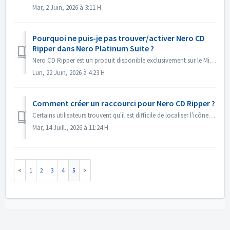
Mar, 2 Juin, 2026 à 3:11 H
Pourquoi ne puis-je pas trouver/activer Nero CD
Ripper dans Nero Platinum Suite ?
Nero CD Ripper est un produit disponible exclusivement sur le Microsoft Store (https://apps.microsoft.com/detail/9NSNQ0CPD06G) et n'est pas inclus dans ...
Lun, 22 Juin, 2026 à 4:23 H
Comment créer un raccourci pour Nero CD Ripper ?
Certains utilisateurs trouvent qu'il est difficile de localiser l'icône de Nero CD Ripper et doivent se rendre à chaque fois sur le Microsoft Store ...
Mar, 14 Juill., 2026 à 11:24 H
1
2
3
4
5