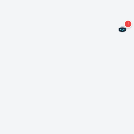
Non perdere altre offerte!
Iscriviti alla nostra newsletter
Iscriviti