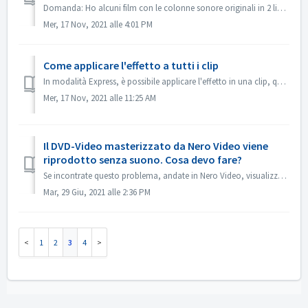
Domanda: Ho alcuni film con le colonne sonore originali in 2 lingue incluse (tedesco e inglese). Ma non riesco a mettere la 2a traccia audio sul DVD; viene ...
Mer, 17 Nov, 2021 alle 4:01 PM
Come applicare l'effetto a tutti i clip
In modalità Express, è possibile applicare l'effetto in una clip, quindi aprire il "Controllo effetto Express", abilitare "Applica a tutt...
Mer, 17 Nov, 2021 alle 11:25 AM
Il DVD-Video masterizzato da Nero Video viene
riprodotto senza suono. Cosa devo fare?
Se incontrate questo problema, andate in Nero Video, visualizzate l'anteprima del vostro progetto sorgente. Assicurati che il suono sia ok prima della m...
Mar, 29 Giu, 2021 alle 2:36 PM
1
2
3
4