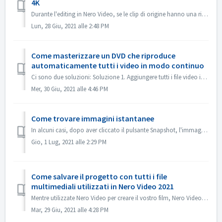
4K
Durante l'editing in Nero Video, se le clip di origine hanno una risoluzione di 4K o superiore e si desidera che il file di output sia anch'esso in ...
Lun, 28 Giu, 2021 alle 2:48 PM
Come masterizzare un DVD che riproduce
automaticamente tutti i video in modo continuo
Ci sono due soluzioni: Soluzione 1. Aggiungere tutti i file video in un titolo. Nella schermata di editing, importare tutti i file video che si desidera au...
Mer, 30 Giu, 2021 alle 4:46 PM
Come trovare immagini istantanee
In alcuni casi, dopo aver cliccato il pulsante Snapshot, l'immagine istantanea non viene mostrata in My Media. Puoi trovare l'immagine nel modo segu...
Gio, 1 Lug, 2021 alle 2:29 PM
Come salvare il progetto con tutti i file
multimediali utilizzati in Nero Video 2021
Mentre utilizzate Nero Video per creare il vostro film, Nero Video può importare i vostri file multimediali come Video, Musica o Immagini da diverse cartell...
Mar, 29 Giu, 2021 alle 4:28 PM