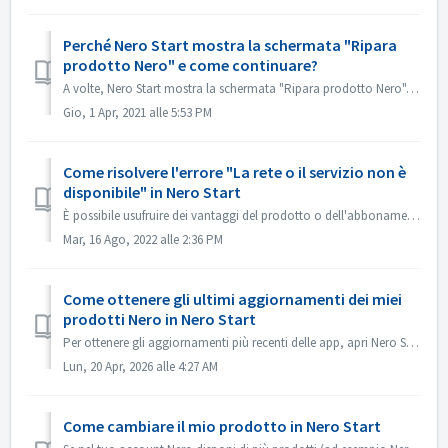
Perché Nero Start mostra la schermata "Ripara
prodotto Nero" e come continuare?
A volte, Nero Start mostra la schermata "Ripara prodotto Nero". Ciò significa che Nero Start ha rilevato alcuni file danneggiati o configurazioni...
Gio, 1 Apr, 2021 alle 5:53 PM
Come risolvere l'errore "La rete o il servizio non è
disponibile" in Nero Start
È possibile usufruire dei vantaggi del prodotto o dell'abbonamento dopo aver effettuato l'accesso al proprio Nero Account. Tuttavia, se si verifica...
Mar, 16 Ago, 2022 alle 2:36 PM
Come ottenere gli ultimi aggiornamenti dei miei
prodotti Nero in Nero Start
Per ottenere gli aggiornamenti più recenti delle app, apri Nero Start e vai al Centro aggiornamenti. Nel Centro aggiornamenti, per impostazione predefini...
Lun, 20 Apr, 2026 alle 4:27 AM
Come cambiare il mio prodotto in Nero Start