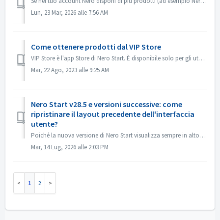
Se nel tuo account Nero disponi di più prodotti (ad esempio Nero Platinum 2025, Nero Platinum 2026 o Nero Platinum Suite), Nero Platinum Suite è solitamente...
Lun, 23 Mar, 2026 alle 7:56 AM
Come ottenere prodotti dal VIP Store
VIP Store è l'app Store di Nero Start. È disponibile solo per gli utenti di Nero Platinum Suite - licenza annuale. Nel VIP Store è possibile acquistare...
Mar, 22 Ago, 2023 alle 9:25 AM
Nero Start v28.5 e versioni successive: come
ripristinare il layout precedente dell'interfaccia
utente?
Poiché la nuova versione di Nero Start visualizza sempre in alto il prodotto più recente associato al proprio account, se si desidera riportare in primo pia...
Mar, 14 Lug, 2026 alle 2:03 PM
1
2