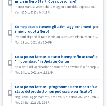
grigie in Nero Start. Cosa posso fare?
In Nero Start, se vedete che la maggior parte delle applicazioni Nero sono in grigio, provate i seguenti passi: 1. Avete installato completamente il sof...
Ven, 25 Dic, 2020 alle 3:13 AM
Come posso ottenere gli ultimi aggiornamenti per
i miei prodotti Nero?
Prodotti disponibili: Nero Platinum Suite, Nero Platinum Suite 2021, Altri prodotti Nero 2021 Verificando gli aggiornamenti online si otterranno gli agg...
Mar, 13 Lug, 2021 alle 5:20 PM
Cosa posso fare se lo stato è sempre "in attesa" o
"in download" in Updates Center
Se lo stato dell'applicazione è sempre "in download" o "in sospeso" durante l'aggiornamento dell'applicazione Nero nella pa...
Mer, 13 Lug, 2022 alle 11:32 AM
Cosa posso fare se il programma Nero mostra 'Lo
stato del prodotto non può essere verificato'?
Negli ultimi aggiornamenti, per Nero 2020 e Nero 2021 con licenza a vita, ad esempio i prodotti Nero Platinum o Standalone, è necessario accedere al proprio...
Mer, 23 Giu, 2021 alle 5:56 PM