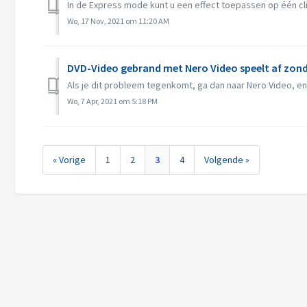
In de Express mode kunt u een effect toepassen op één clip,
Wo, 17 Nov, 2021 om 11:20 AM
DVD-Video gebrand met Nero Video speelt af zond
Als je dit probleem tegenkomt, ga dan naar Nero Video, en b
Wo, 7 Apr, 2021 om 5:18 PM
« Vorige
1
2
3
4
Volgende »