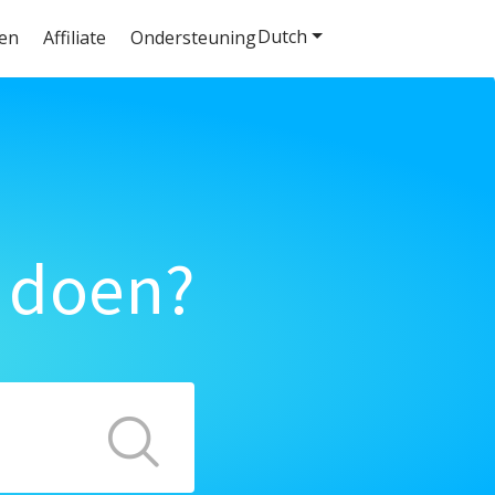
Dutch
ten
Affiliate
Ondersteuning
 doen?