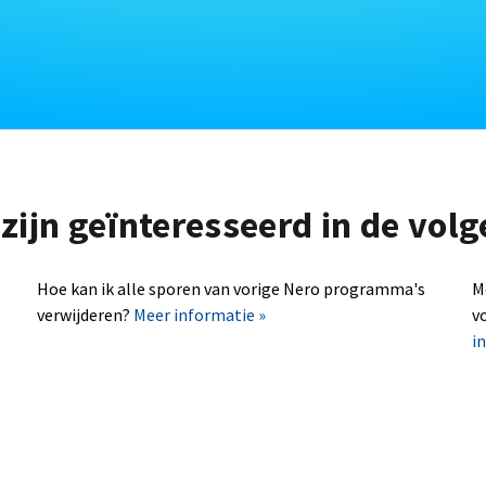
zijn geïnteresseerd in de vo
Hoe kan ik alle sporen van vorige Nero programma's
M
verwijderen?
Meer informatie »
v
i