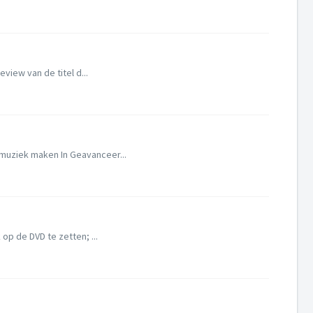
view van de titel d...
 muziek maken In Geavanceer...
op de DVD te zetten; ...