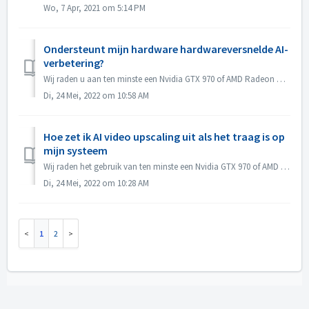
Wo, 7 Apr, 2021 om 5:14 PM
Ondersteunt mijn hardware hardwareversnelde AI-
verbetering?
Wij raden u aan ten minste een Nvidia GTX 970 of AMD Radeon R9 390 grafische kaart te gebruiken voor hardwareversnelde video-AI-opwaardering van SD-bronbest...
Di, 24 Mei, 2022 om 10:58 AM
Hoe zet ik AI video upscaling uit als het traag is op
mijn systeem
Wij raden het gebruik van ten minste een Nvidia GTX 970 of AMD Radeon R9 390 grafische kaarten aan voor hardwareversnelde video AI upscaling van SD-bronbest...
Di, 24 Mei, 2022 om 10:28 AM
1
2