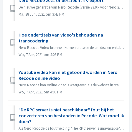
Nero Recode 2021 ondersteunt 4K-export
De nieuwe generatie van Nero Recode (versie 23.0.x voor Nero 2021 Permanente licentie, en 23.5.x voor Nero Abonnementslicentie) ondersteunt het exporteren n...
Ma, 28 Jun, 2021 om 3:48 PM
Hoe ondertitels van video's behouden na
transcodering
Nero Recode Video bronnen komen uit twee delen: disc en enkel videobestand. 1) Disc als bron: Volgens DVD specificaties, DVD disc bevat BUP, IFO, VOB best...
Wo, 7 Apr, 2021 om 4:09 PM
Youtube video kan niet getoond worden in Nero
Recode online video
Nero Recode kan online video's weergeven als de website in staat is om video's tijdens het afspelen op te slaan op de lokale harde schijf. De meeste...
Wo, 7 Apr, 2021 om 4:09 PM
"De RPC server is niet beschikbaar" fout bij het
converteren van bestanden in Recode. Wat moet ik
doen?
Als Nero Recode de foutmelding "The RPC server is unavailable" geeft bij het converteren van bestanden, kunt u dan de volgende stappen proberen? ...