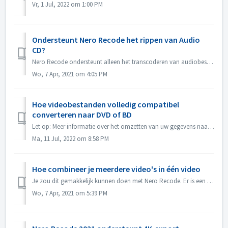
Vr, 1 Jul, 2022 om 1:00 PM
Ondersteunt Nero Recode het rippen van Audio
CD?
Nero Recode ondersteunt alleen het transcoderen van audiobestanden. Audio CD rippen is niet beschikbaar. Als je CD's wilt rippen, gebruik dan Nero Media...
Wo, 7 Apr, 2021 om 4:05 PM
Hoe videobestanden volledig compatibel
converteren naar DVD of BD
Let op: Meer informatie over het omzetten van uw gegevens naar een externe harde schijf vindt u op de volgende link: Gegevens omzetten naar een externe hard...
Ma, 11 Jul, 2022 om 8:58 PM
Hoe combineer je meerdere video's in één video
Je zou dit gemakkelijk kunnen doen met Nero Recode. Er is een optie 'Combineer video's in één bestand'. Selecteer deze optie en alle video's...
Wo, 7 Apr, 2021 om 5:39 PM