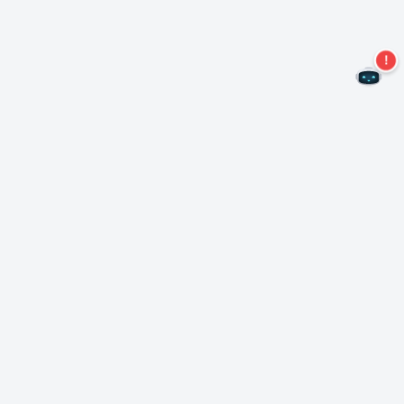
Mis geen aanbiedingen meer!
Abonneer u op onze nieuwsbrief
Inschrijven
Over Nero
Copyright