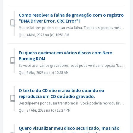
Como resolver a falha de gravação com o registro
"DMA Driver Error, CRC Error"?
Muitos fatores podem causar essa falha. Tente os seguintes métodos: 1. Troque os cabos de dados no gravador; 2. Se estiver usando um gravador de unidade de...
Qui, 4 Mai, 2023 na (o) 10:51 AM
Eu quero queimar em vários discos com Nero
Burning ROM
Se você tiver vários gravadores, você pode verificar a opção 'Use vários gravadores' na guia Queimar antes de queimar. Se você não tiver vários ...
Qui, 6 Abr, 2023 na (o) 10:58 AM
O texto do CD não era exibido quando eu
reproduzia um CD de áudio gravado.
Desculpe-me por causar transtornos! Você poderia reproduzir com o Nero MediaHome e verificar os metadados? Seus reprodutores devem suportar a leitura de t...
Qui, 27 Abr, 2023 na (o) 12:27 PM
Quero visualizar meu disco securizado, mas não