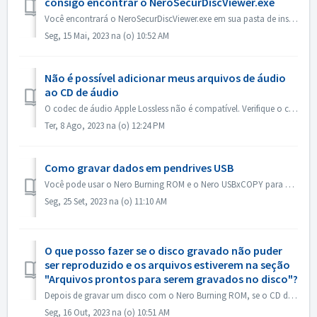
consigo encontrar o NeroSecurDiscViewer.exe
Você encontrará o NeroSecurDiscViewer.exe em sua pasta de instalação, algo como: C:\Programs (x86)\Nero\Nero 2023\Nero Burning ROM\SecurDisc Também deve ha...
Seg, 15 Mai, 2023 na (o) 10:52 AM
Não é possível adicionar meus arquivos de áudio
ao CD de áudio
O codec de áudio Apple Lossless não é compatível. Verifique o codec de áudio de seus arquivos. Ou envie-os para nós para verificação.
Ter, 8 Ago, 2023 na (o) 12:24 PM
Como gravar dados em pendrives USB
Você pode usar o Nero Burning ROM e o Nero USBxCOPY para gravar dados em pendrives/cartões USB. No Nero Burning ROM, "Raspberry Pi OS" e "ISO...
Seg, 25 Set, 2023 na (o) 11:10 AM
O que posso fazer se o disco gravado não puder
ser reproduzido e os arquivos estiverem na seção
"Arquivos prontos para serem gravados no disco"?
Depois de gravar um disco com o Nero Burning ROM, se o CD de áudio não puder ser reproduzido no CD player, abra o disco no Windows Explorer para verificar o...
Seg, 16 Out, 2023 na (o) 10:51 AM