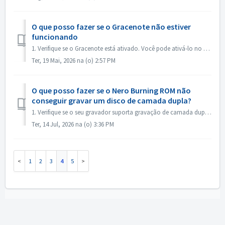
O que posso fazer se o Gracenote não estiver
funcionando
1. Verifique se o Gracenote está ativado. Você pode ativá-lo no menu “Arquivo->Opções->Banco de dados”, marcando a opção “Ativar acesso ao banco de da...
Ter, 19 Mai, 2026 na (o) 2:57 PM
O que posso fazer se o Nero Burning ROM não
conseguir gravar um disco de camada dupla?
1. Verifique se o seu gravador suporta gravação de camada dupla. 2. Reduza a velocidade de gravação: a gravação em alta velocidade pode fazer com que a...
Ter, 14 Jul, 2026 na (o) 3:36 PM
1
2
3
4
5