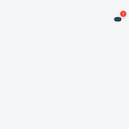
Não perca mais ofertas!
Assine nossa newsletter
Assinar
Sobre Nero
Copyright
Centro de Imprensa
Privacidade
Clientes comerciais
Termos e Condições