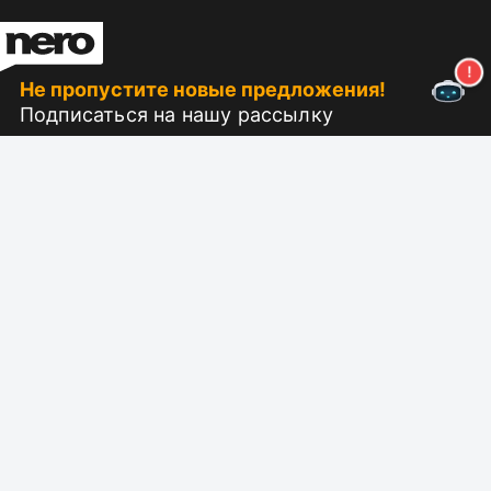
Не пропустите новые предложения!
Подписаться на нашу рассылку
Подписаться
О Неро
Copyright
Пресс-центр
Защита данных
Бизнес-клиенты
Условия и положения
Партнерская программа
EULA
Карьера
Оттиск
Nero Lab (NEW)