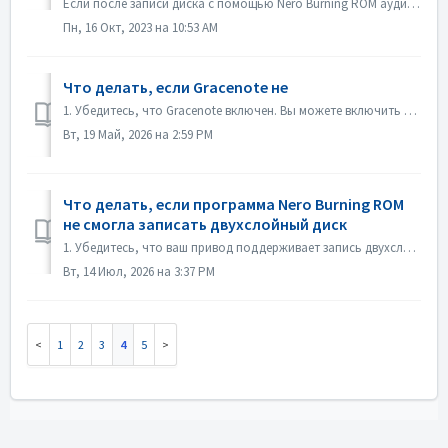
Если после записи диска с помощью Nero Burning ROM аудио CD не воспроизводится CD-плеером, откройте диск в проводнике Windows и проверьте файлы. Если все...
Пн, 16 Окт, 2023 на 10:53 AM
Что делать, если Gracenote не
1. Убедитесь, что Gracenote включен. Вы можете включить его в меню «Файл->Настройки->База данных», установив флажок «Включить доступ к онлайн-базе дан...
Вт, 19 Май, 2026 на 2:59 PM
Что делать, если программа Nero Burning ROM
не смогла записать двухслойный диск
1. Убедитесь, что ваш привод поддерживает запись двухслойных дисков. 2. Уменьшите скорость записи: запись на высокой скорости может привести к сбою при...
Вт, 14 Июл, 2026 на 3:37 PM
1
2
3
4
5