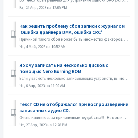
Вот некоторые решения для устранения ошибки DAO (Устройство недоступно). Обновление или откат прошивки драйвера В основном эта проблема возникает после об...
Вт, 25 Апр, 2023 на 12:05 PM
Как решить проблему сбоя записи с журналом
'Ошибка драйвера DMA, ошибка CRC'
Причиной такого сбоя может быть множество факторов. Пожалуйста, попробуйте следующие методы: 1. Отсоедините кабели передачи данных на устройстве прожига; 2...
Чт, 4 Май, 2023 на 10:52 AM
Я хочу записать на несколько дисков с
помощью Nero Burning ROM
Если у вас есть несколько записывающих устройств, вы можете отметить опцию "Использовать несколько записывающих устройств" на вкладке Burn перед з...
Чт, 6 Апр, 2023 на 11:00 AM
Текст CD не отображался при воспроизведении
записанных аудио CD.
Очень извиняюсь за причиненные неудобства!!! Не могли бы вы воспроизвести диск с помощью Nero MediaHome и проверить метаданные? Ваши проигрыватели должны ...
Чт, 27 Апр, 2023 на 12:28 PM