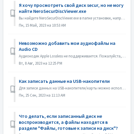
Я хочу просмотреть свой диск secur, но не могу
найти NeroSecurDiscViewer.exe
Вы найдете NeroSecurDiscViewer.exe в папке установки, например: C:\Programs (x86)\Nero\Nero 2023\Nero Burning ROM\SecurDisc На диске также должен быть файл...
Пн, 15 Май, 2023 на 10:53 AM
Невозможно добавить мои аудиофайлы на
Audio CD
Аудиокодек Apple Lossless не поддерживается. Пожалуйста, проверьте аудиокодек ваших файлов. Или пришлите его нам для проверки.
Вт, 8 Авг, 2023 на 12:25 PM
Как записать данные на USB-накопители
Для записи данных на USB-накопители/карты можно использовать программы Nero Burning ROM и Nero USBxCOPY. В программе Nero Burning ROM в разделе "USB-на...
Пн, 25 Сен, 2023 на 11:13 AM
Что делать, если записанный диск не
воспроизводится, а файлы находятся в
разделе "Файлы, готовые к записи на диск"?