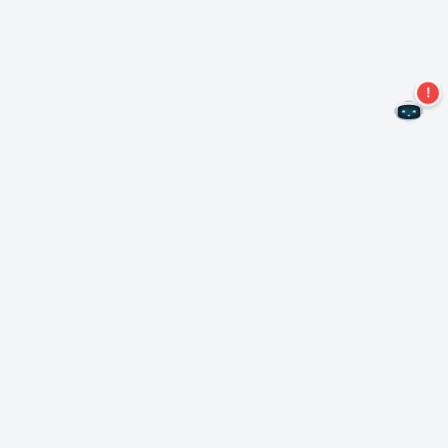
Не пропустите новые предложения!
Подписаться на нашу рассылку
Подписаться
О Неро
Copyright