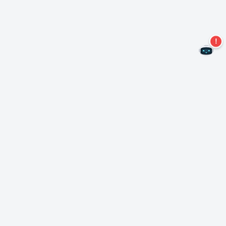
Ne manquez plus aucune offre !
S'abonner à notre newsletter
S'abonner
A propos de Nero
Copyright