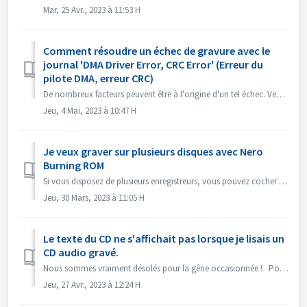
Mar, 25 Avr., 2023 à 11:53 H
Comment résoudre un échec de gravure avec le
journal 'DMA Driver Error, CRC Error' (Erreur du
pilote DMA, erreur CRC)
De nombreux facteurs peuvent être à l'origine d'un tel échec. Veuillez essayer les méthodes suivantes : 1. Changez les câbles de données sur le ...
Jeu, 4 Mai, 2023 à 10:47 H
Je veux graver sur plusieurs disques avec Nero
Burning ROM
Si vous disposez de plusieurs enregistreurs, vous pouvez cocher l'option "Utiliser plusieurs enregistreurs" dans l'onglet Gravure avant de...
Jeu, 30 Mars, 2023 à 11:05 H
Le texte du CD ne s'affichait pas lorsque je lisais un
CD audio gravé.
Nous sommes vraiment désolés pour la gêne occasionnée ! Pourriez-vous lire le CD avec Nero MediaHome et vérifier les métadonnées ? Vos lecteurs doivent pr...
Jeu, 27 Avr., 2023 à 12:24 H