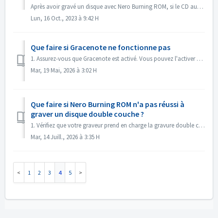
Après avoir gravé un disque avec Nero Burning ROM, si le CD audio ne peut pas être lu avec un lecteur CD, ouvrez le disque dans l'Explorateur Windows po...
Lun, 16 Oct., 2023 à 9:42 H
Que faire si Gracenote ne fonctionne pas
1. Assurez-vous que Gracenote est activé. Vous pouvez l'activer dans le menu « Fichier -> Options -> Base de données », en cochant l'option « ...
Mar, 19 Mai, 2026 à 3:02 H
Que faire si Nero Burning ROM n'a pas réussi à
graver un disque double couche ?
1. Vérifiez que votre graveur prend en charge la gravure double couche. 2. Réduisez la vitesse de gravure : une gravure à grande vitesse peut entraîner...
Mar, 14 Juill., 2026 à 3:35 H
1
2
3
4
5