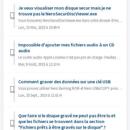
Je veux visualiser mon disque secur mais je ne
trouve pas le NeroSecurDiscViewer.exe
Vous trouverez NeroSecurDiscViewer.exe dans votre dossier d'installation, quelque chose comme : C:\NProgrammes (x86)\NNero\N 2023\NNero Burning ROM\NSec...
Lun, 15 Mai, 2023 à 10:49 H
Impossible d'ajouter mes fichiers audio à un CD
audio
Le codec audio Apple Lossless n'est pas pris en charge. Veuillez vérifier le codec audio de vos fichiers. Ou envoyez-les nous pour vérification.
Mar, 8 Août, 2023 à 12:22 H
Comment graver des données sur une clé USB
Vous pouvez utiliser Nero Burning ROM et Nero USBxCOPY pour graver des données sur des clés/cartes USB. Dans Nero Burning ROM, 'Raspberry Pi OS' et ...
Lun, 25 Sept., 2023 à 11:01 H
Que faire si le disque gravé ne peut pas être lu et
que les fichiers se trouvent dans la section
"Fichiers prêts à être gravés sur le disque" ?