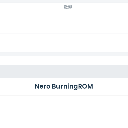
歡迎
Nero BurningROM