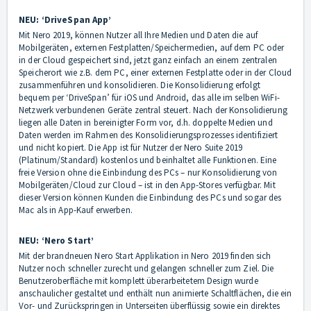
NEU: ‘DriveSpan App’
Mit Nero 2019, können Nutzer all Ihre Medien und Daten die auf
Mobilgeräten, externen Festplatten/Speichermedien, auf dem PC oder
in der Cloud gespeichert sind, jetzt ganz einfach an einem zentralen
Speicherort wie z.B. dem PC, einer externen Festplatte oder in der Cloud
zusammenführen und konsolidieren. Die Konsolidierung erfolgt
bequem per ‘DriveSpan’ für iOS und Android, das alle im selben WiFi-
Netzwerk verbundenen Geräte zentral steuert. Nach der Konsolidierung
liegen alle Daten in bereinigter Form vor, d.h. doppelte Medien und
Daten werden im Rahmen des Konsolidierungsprozesses identifiziert
und nicht kopiert. Die App ist für Nutzer der Nero Suite 2019
(Platinum/Standard) kostenlos und beinhaltet alle Funktionen. Eine
freie Version ohne die Einbindung des PCs – nur Konsolidierung von
Mobilgeräten/Cloud zur Cloud – ist in den App-Stores verfügbar. Mit
dieser Version können Kunden die Einbindung des PCs und sogar des
Mac als in App-Kauf erwerben.
NEU: ‘Nero Start’
Mit der brandneuen Nero Start Applikation in Nero 2019 finden sich
Nutzer noch schneller zurecht und gelangen schneller zum Ziel. Die
Benutzeroberfläche mit komplett überarbeitetem Design wurde
anschaulicher gestaltet und enthält nun animierte Schaltflächen, die ein
Vor- und Zurückspringen in Unterseiten überflüssig sowie ein direktes