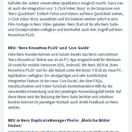
Aufrufen der zuletzt verwendeten Applikation möglich macht. Ganz neu
ist auch die Integration von ‘1-Click Video Story‘ in die Dropzone von
‘Nero QuickStart’. Einfach Fotos und Videos auf Nero QuickStart ziehen,
1-Click Video Story auswählen und die Dateien werden sofort in eine
Film-Vorlage in Nero Video geladen. Nero Start ist für alle Nero Suite-
und Einzelprodukte verfügbar und beinhaltet auch den Zugriff auf Nero
KnowHow PLUS.
NEU: ‘Nero KnowHow PLUS’ und ‘Live Guide’
Viele Nero-Kunden kennen und nutzen bereits das Nero Lernzentrum
‘Nero KnowHow’. Bisher war es als PC-App eingeschränkt für Windows
10 sowie für mobile Versionen (iOS, Android). Mit Nero 2019 ist ‚Nero
KnowHow PLUS‘ nun für alle Nutzer unter Windows 7/8/10 als neue PC-
Applikation verfügbar. Ein einzigartiges und sehr komfortabel
integriertes Feature ist der neue ‘Live Guide’, der über FAQs,
Handbuchseiten und Video-Tutorials kontextsensitive Hilfe für die
verwendete Anwendung und den jeweiligen Anwendungsfall bietet. Auf
diese Weise wird die Nutzung der Nero Suite leichter und intuitiver.
Kunden können im jeweiligen Kontext auch direkt Feedback an Nero
senden.
NEU in Nero DuplicateManager Photo: ‚Ähnliche Bilder
finden‘