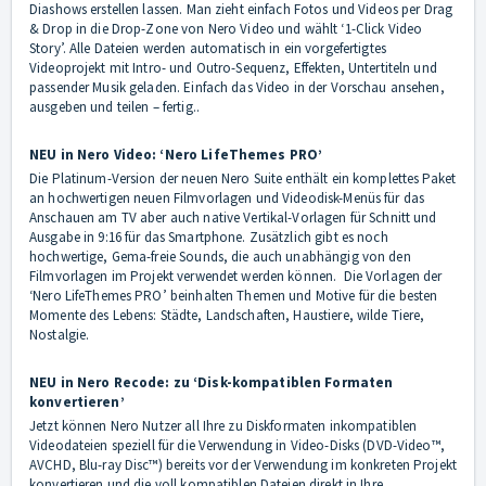
Diashows erstellen lassen. Man zieht einfach Fotos und Videos per Drag
& Drop in die Drop-Zone von Nero Video und wählt ‘1-Click Video
Story’. Alle Dateien werden automatisch in ein vorgefertigtes
Videoprojekt mit Intro- und Outro-Sequenz, Effekten, Untertiteln und
passender Musik geladen. Einfach das Video in der Vorschau ansehen,
ausgeben und teilen – fertig..
NEU in Nero Video: ‘Nero LifeThemes PRO’
Die Platinum-Version der neuen Nero Suite enthält ein komplettes Paket
an hochwertigen neuen Filmvorlagen und Videodisk-Menüs für das
Anschauen am TV aber auch native Vertikal-Vorlagen für Schnitt und
Ausgabe in 9:16 für das Smartphone. Zusätzlich gibt es noch
hochwertige, Gema-freie Sounds, die auch unabhängig von den
Filmvorlagen im Projekt verwendet werden können. Die Vorlagen der
‘Nero LifeThemes PRO’ beinhalten Themen und Motive für die besten
Momente des Lebens: Städte, Landschaften, Haustiere, wilde Tiere,
Nostalgie.
NEU in Nero Recode: zu ‘Disk-kompatiblen Formaten
konvertieren’
Jetzt können Nero Nutzer all Ihre zu Diskformaten inkompatiblen
Videodateien speziell für die Verwendung in Video-Disks (DVD-Video™,
AVCHD, Blu-ray Disc™) bereits vor der Verwendung im konkreten Projekt
konvertieren und die voll kompatiblen Dateien direkt in Ihre