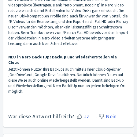
Videoprojekte übertragen. Dank ‘Nero SmartEncoding’ in Nero Video
reduzieren sich damit Erstellzeiten für Video-Disks ganz erheblich. Die
neuen Disk-kompatiblen Profile sind auch für Anwender von Vorteil, die
4K-Videos für die Bearbeitung und den Export nach Full HD oder Blu-ray
Disc™ verwenden möchten, aber kein leistungsfähiges Schnittsystem
haben. Beim Transkodieren von 4K nach Full HD bereits vor dem Import
der Videodateien in Nero Video arbeiten Systeme mit geringerer
Leistung dann auch bein Schnitt effektiver.
NEU in Nero BackItUp: Backup und Wiederherstellen via
Cloud
Jetzt können Nutzer Ihre Backups auch mittels Ihrer Cloud-Speicher
‚OneDrive‘und ‚Google Drive‘ ausführen. Natürlich können Daten auf
diese Weise auch online wiederhergestellt werden. Damit sind Backup
und Wiederherstellung mit Nero BackItUp nun an jedem beliebigen Ort
möglich.
War diese Antwort hilfreich?
Ja
Nein