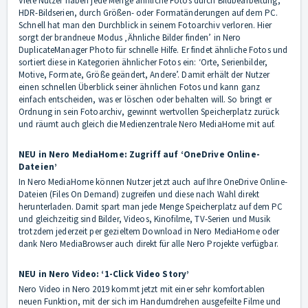
Viele Nutzer haben jede Menge ähnliche Fotos durch Bildbearbeitung,
HDR-Bildserien, durch Größen- oder Formatänderungen auf dem PC.
Schnell hat man den Durchblick in seinem Fotoarchiv verloren. Hier
sorgt der brandneue Modus ‚Ähnliche Bilder finden’ in Nero
DuplicateManager Photo für schnelle Hilfe. Er findet ähnliche Fotos und
sortiert diese in Kategorien ähnlicher Fotos ein: ‘Orte, Serienbilder,
Motive, Formate, Größe geändert, Andere’. Damit erhält der Nutzer
einen schnellen Überblick seiner ähnlichen Fotos und kann ganz
einfach entscheiden, was er löschen oder behalten will. So bringt er
Ordnung in sein Fotoarchiv, gewinnt wertvollen Speicherplatz zurück
und räumt auch gleich die Medienzentrale Nero MediaHome mit auf.
NEU in Nero MediaHome: Zugriff auf ‘
OneDrive Online-
Dateien’
In Nero MediaHome können Nutzer jetzt auch auf Ihre OneDrive Online-
Dateien (Files On Demand) zugreifen und diese nach Wahl direkt
herunterladen. Damit spart man jede Menge Speicherplatz auf dem PC
und gleichzeitig sind Bilder, Videos, Kinofilme, TV-Serien und Musik
trotzdem jederzeit per gezieltem Download in Nero MediaHome oder
dank Nero MediaBrowser auch direkt für alle Nero Projekte verfügbar.
NEU in Nero Video: ‘1-Click Video Story’
Nero Video in Nero 2019 kommt jetzt mit einer sehr komfortablen
neuen Funktion, mit der sich im Handumdrehen ausgefeilte Filme und