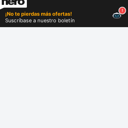
¡No te pierdas más ofertas!
Suscríbase a nuestro boletín
Suscríbase
Sobre Nero
Copyright
Centro de prensa
Privacidad
Clientes comerciales
Términos y condiciones
Programa de afiliados
EULA
Carrera
Pie de imprenta
Nero Lab (NUEVO)
Síguenos
Soporte