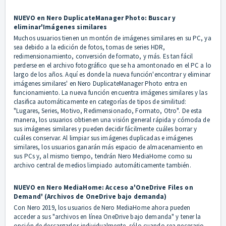
NUEVO en Nero DuplicateManager Photo: Buscar y
eliminar'Imágenes similares
Muchos usuarios tienen un montón de imágenes similares en su PC, ya
sea debido a la edición de fotos, tomas de series HDR,
redimensionamiento, conversión de formato, y más. Es tan fácil
perderse en el archivo fotográfico que se ha amontonado en el PC a lo
largo de los años. Aquí es donde la nueva función'encontrar y eliminar
imágenes similares' en Nero DuplicateManager Photo entra en
funcionamiento. La nueva función encuentra imágenes similares y las
clasifica automáticamente en categorías de tipos de similitud:
"Lugares, Series, Motivo, Redimensionado, Formato, Otro". De esta
manera, los usuarios obtienen una visión general rápida y cómoda de
sus imágenes similares y pueden decidir fácilmente cuáles borrar y
cuáles conservar. Al limpiar sus imágenes duplicadas e imágenes
similares, los usuarios ganarán más espacio de almacenamiento en
sus PCs y, al mismo tiempo, tendrán Nero MediaHome como su
archivo central de medios limpiado automáticamente también.
NUEVO en Nero MediaHome: Acceso a'OneDrive Files on
Demand' (Archivos de OneDrive bajo demanda)
Con Nero 2019, los usuarios de Nero MediaHome ahora pueden
acceder a sus "archivos en línea OneDrive bajo demanda" y tener la
opción de descargarlos individualmente, sólo cuando sea necesario.