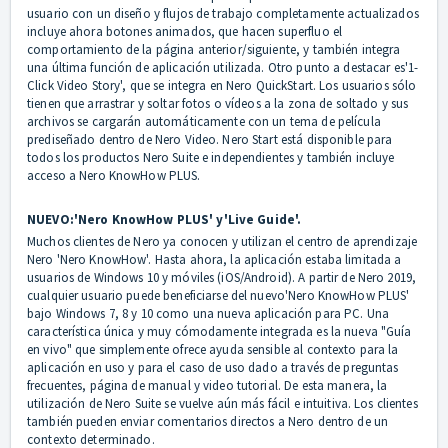
usuario con un diseño y flujos de trabajo completamente actualizados
incluye ahora botones animados, que hacen superfluo el
comportamiento de la página anterior/siguiente, y también integra
una última función de aplicación utilizada. Otro punto a destacar es'1-
Click Video Story', que se integra en Nero QuickStart. Los usuarios sólo
tienen que arrastrar y soltar fotos o vídeos a la zona de soltado y sus
archivos se cargarán automáticamente con un tema de película
prediseñado dentro de Nero Video. Nero Start está disponible para
todos los productos Nero Suite e independientes y también incluye
acceso a Nero KnowHow PLUS.
NUEVO:'Nero KnowHow PLUS' y'Live Guide'.
Muchos clientes de Nero ya conocen y utilizan el centro de aprendizaje
Nero 'Nero KnowHow'. Hasta ahora, la aplicación estaba limitada a
usuarios de Windows 10 y móviles (iOS/Android). A partir de Nero 2019,
cualquier usuario puede beneficiarse del nuevo'Nero KnowHow PLUS'
bajo Windows 7, 8 y 10 como una nueva aplicación para PC. Una
característica única y muy cómodamente integrada es la nueva "Guía
en vivo" que simplemente ofrece ayuda sensible al contexto para la
aplicación en uso y para el caso de uso dado a través de preguntas
frecuentes, página de manual y video tutorial. De esta manera, la
utilización de Nero Suite se vuelve aún más fácil e intuitiva. Los clientes
también pueden enviar comentarios directos a Nero dentro de un
contexto determinado.