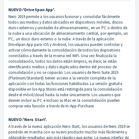
NUEVO:'DriveSpan App'.
Nero 2019 permite a los usuarios fusionar y consolidar fácilmente
todos sus medios y datos ubicados en dispositivos móviles, discos
duros externos y unidades de almacenamiento, en un PC o dentro de
la nube a una ubicación de almacenamiento central, por ejemplo, un
PC, un disco duro externo o la nube. A través de la aplicación
DriveSpan App para iOS y Android, los usuarios pueden controlar y
activar cómodamente la consolidación de todos los dispositivos
conectados a través de la misma red WiFi. Una vez finalizada la
consolidación, todos los datos están limpios, es decir, se están
identificando medios y datos duplicados dentro del proceso de
consolidación y no se copiarán. Los usuarios de Nero Suite 2019
(Platinum/Standard) tienen acceso a la versión completa de la
aplicación con todas las funciones habilitadas. La versión gratuita
disponible en los App Stores está restringida para la consolidación
desde el móvil/cloud hasta la nube únicamente. Los usuarios que
deseen incluir su PC e incluso su Mac en la consolidación pueden
comprar esta función a través de In-App-Purchase.
NUEVO:'Nero Start'.
A través de la nueva aplicación Nero Start, los usuarios de Nero 2019 se
pondrán en marcha con su nuevo producto mucho más fácilmente y
obtendrán resultados aún más rápidos que antes. La nueva interfaz de