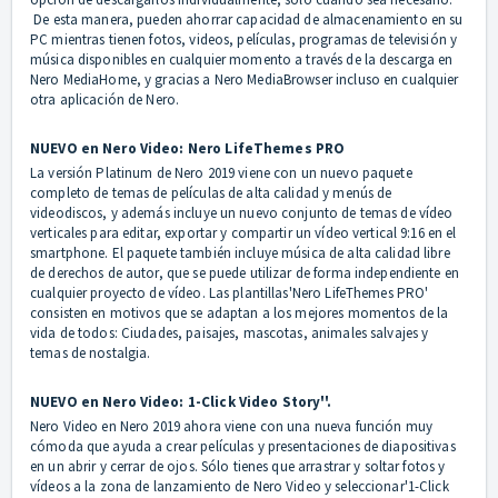
De esta manera, pueden ahorrar capacidad de almacenamiento en su
PC mientras tienen fotos, videos, películas, programas de televisión y
música disponibles en cualquier momento a través de la descarga en
Nero MediaHome, y gracias a Nero MediaBrowser incluso en cualquier
otra aplicación de Nero.
NUEVO en Nero Video: Nero LifeThemes PRO
La versión Platinum de Nero 2019 viene con un nuevo paquete
completo de temas de películas de alta calidad y menús de
videodiscos, y además incluye un nuevo conjunto de temas de vídeo
verticales para editar, exportar y compartir un vídeo vertical 9:16 en el
smartphone. El paquete también incluye música de alta calidad libre
de derechos de autor, que se puede utilizar de forma independiente en
cualquier proyecto de vídeo. Las plantillas'Nero LifeThemes PRO'
consisten en motivos que se adaptan a los mejores momentos de la
vida de todos: Ciudades, paisajes, mascotas, animales salvajes y
temas de nostalgia.
NUEVO en Nero Video: 1-Click Video Story''.
Nero Video en Nero 2019 ahora viene con una nueva función muy
cómoda que ayuda a crear películas y presentaciones de diapositivas
en un abrir y cerrar de ojos. Sólo tienes que arrastrar y soltar fotos y
vídeos a la zona de lanzamiento de Nero Video y seleccionar'1-Click