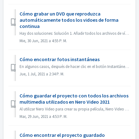
Cómo grabar un DVD que reproduzca
automáticamente todos los vidoes de forma
continua
Hay dos soluciones: Solución 1. Añadir todos los archivos de vídeo en un título. En la pantalla de edición, importa todos los archivos de vídeo que quieras...
Mie, 30 Jun, 2021 a 4:55 P. M.
Cómo encontrar fotos instantáneas
En algunos casos, después de hacer clic en el botón Instantánea, la imagen de la instantánea no se muestra en Mis Medios. Puede encontrar la imagen de la si...
Jue, 1 Jul, 2021 a 2:34 P. M.
Cómo guardar el proyecto con todos los archivos
multimedia utilizados en Nero Video 2021
Al utilizar Nero Video para crear su propia película, Nero Video puede importar sus propios archivos multimedia como vídeo, música o imágenes desde diferent...
Mar, 29 Jun, 2021 a 4:53 P. M.
Cómo encontrar el proyecto guardado