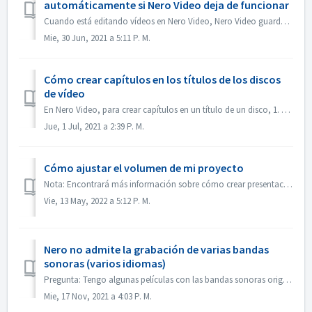
automáticamente si Nero Video deja de funcionar
Cuando está editando vídeos en Nero Video, Nero Video guarda automáticamente el proyecto en segundo plano. Si Nero Video deja de funcionar antes de guardar...
Mie, 30 Jun, 2021 a 5:11 P. M.
Cómo crear capítulos en los títulos de los discos
de vídeo
En Nero Video, para crear capítulos en un título de un disco, 1. En la pantalla Contenido, seleccione el título. 2. Bajo la vista previa del título, mueva e...
Jue, 1 Jul, 2021 a 2:39 P. M.
Cómo ajustar el volumen de mi proyecto
Nota: Encontrará más información sobre cómo crear presentaciones de diapositivas con música en el siguiente enlace: Crear presentaciones de diapositivas con...
Vie, 13 May, 2022 a 5:12 P. M.
Nero no admite la grabación de varias bandas
sonoras (varios idiomas)
Pregunta: Tengo algunas películas con las bandas sonoras originales en 2 idiomas incluidas (alemán e inglés）. Pero no consigo poner la 2ª pista de audio en ...
Mie, 17 Nov, 2021 a 4:03 P. M.