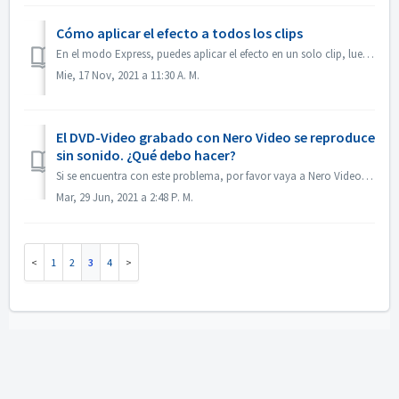
Cómo aplicar el efecto a todos los clips
En el modo Express, puedes aplicar el efecto en un solo clip, luego abre el "Control de efectos Express", activa "Aplicar a todos los clips o...
Mie, 17 Nov, 2021 a 11:30 A. M.
El DVD-Video grabado con Nero Video se reproduce
sin sonido. ¿Qué debo hacer?
Si se encuentra con este problema, por favor vaya a Nero Video, previsualice su proyecto fuente. Asegúrese de que antes de grabar, el sonido está bien. Si n...
Mar, 29 Jun, 2021 a 2:48 P. M.
1
2
3
4