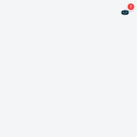
¡No te pierdas más ofertas!
Suscríbase a nuestro boletín
Suscríbase
Sobre Nero
Copyright
Centro de prensa
Privacidad