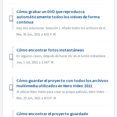
Cómo grabar un DVD que reproduzca
automáticamente todos los vidoes de forma
continua
Hay dos soluciones: Solución 1. Añadir todos los archivos de vídeo en un título. En la pantalla de edición, importa todos los archivos de vídeo que quieras...
Mie, 30 Jun, 2021 a 4:55 P. M.
Cómo encontrar fotos instantáneas
En algunos casos, después de hacer clic en el botón Instantánea, la imagen de la instantánea no se muestra en Mis Medios. Puede encontrar la imagen de la si...
Jue, 1 Jul, 2021 a 2:34 P. M.
Cómo guardar el proyecto con todos los archivos
multimedia utilizados en Nero Video 2021
Al utilizar Nero Video para crear su propia película, Nero Video puede importar sus propios archivos multimedia como vídeo, música o imágenes desde diferent...
Mar, 29 Jun, 2021 a 4:53 P. M.
Cómo encontrar el proyecto guardado