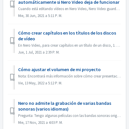
automáticamente si Nero Video deja de funcionar
Cuando está editando vídeos en Nero Video, Nero Video guarda automáticamente el proyecto en segundo plano. Si Nero Video deja de funcionar antes de guardar...
Mie, 30 Jun, 2021 a 5:11 P. M.
Cómo crear capítulos en los títulos de los discos
de vídeo
En Nero Video, para crear capítulos en un título de un disco, 1. En la pantalla Contenido, seleccione el título. 2. Bajo la vista previa del título, mueva e...
Jue, 1 Jul, 2021 a 2:39 P. M.
Cómo ajustar el volumen de mi proyecto
Nota: Encontrará más información sobre cómo crear presentaciones de diapositivas con música en el siguiente enlace: Crear presentaciones de diapositivas con...
Vie, 13 May, 2022 a 5:12 P. M.
Nero no admite la grabación de varias bandas
sonoras (varios idiomas)
Pregunta: Tengo algunas películas con las bandas sonoras originales en 2 idiomas incluidas (alemán e inglés）. Pero no consigo poner la 2ª pista de audio en ...
Mie, 17 Nov, 2021 a 4:03 P. M.