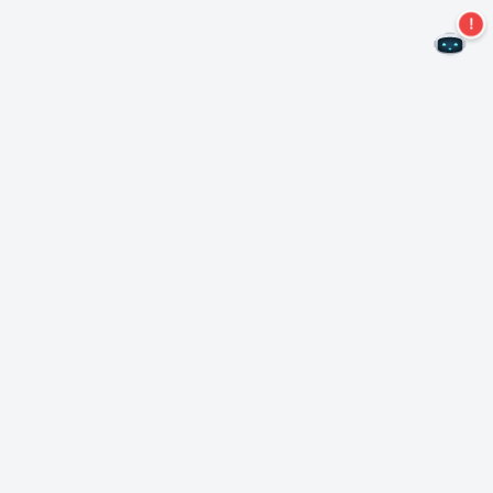
¡No te pierdas más ofertas!
Suscríbase a nuestro boletín
Suscríbase
Sobre Nero
Copyright
Centro de prensa
Privacidad