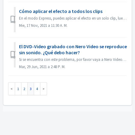
Cómo aplicar el efecto a todos los clips
En el modo Express, puedes aplicar el efecto en un solo clip, luego abre el "Control de efectos Express", activa "Aplicar a todos los clips o...
Mie, 17 Nov, 2021 a 11:30 A. M.
El DVD-Video grabado con Nero Video se reproduce
sin sonido. ¿Qué debo hacer?
Si se encuentra con este problema, por favor vaya a Nero Video, previsualice su proyecto fuente. Asegúrese de que antes de grabar, el sonido está bien. Si n...
Mar, 29 Jun, 2021 a 2:48 P. M.
1
2
3
4