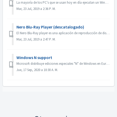
La mayoría de los PC's que se usan hoy en día ejecutan un Windows de 64 bits en una CPU de 64 bits. Sin embargo, la mayor parte del software suministrad...
Mar, 23 Jul, 2019 a 2:36 P. M.
Nero Blu-Ray Player (descatalogado)
El Nero Blu-Ray player es una aplicación de reproducción de discos Blu-Ray de Nero. Fue descontinuado con Nero 2016. La última versión disponible es la 12.2...
Mar, 23 Jul, 2019 a 2:47 P. M.
Windows N support
Microsoft distribuye ediciones especiales "N" de Windows en Europa. Son las mismas que las ediciones estándar de Windows, excepto que no incluyen ...
Jue, 17 Sep, 2020 a 10:30 A. M.