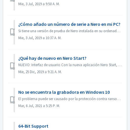
Mie, 3 Jul, 2019 a 9:50 A. M.
¿Cómo añado un número de serie a Nero en mi PC?
Si tiene una versión de prueba de Nero instalada en su ordenador: No hay necesidad de volver a pasar por la instalación, puede añadir su número de serie...
Mie, 3 Jul, 2019 a 10:37 A. M.
¿Qué hay de nuevo en Nero Start?
NUEVO: Interfaz de usuario Con la nueva aplicación Nero Start, los usuarios de Nero Platinum Suite pueden trabajar mucho más fácilmente con su nuevo pro...
Mie, 25 Dic, 2019 a 9:21 A. M.
No se encuentra la grabadora en Windows 10
El problema puede ser causado por la protección contra ransomware de Windows 10. Para resolver el problema, siga los siguientes pasos: 1. Abra el menú de ...
Mar, 6 Jul, 2021 a 5:25 P. M.
64-Bit Support