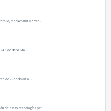
rbild, MediaMarkt u otras...
24.5 de Nero Sta...
vés de 2CheckOut o ...
n de estas tecnologías per...