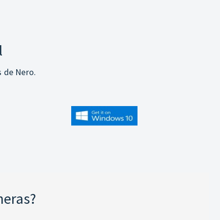
l
s de Nero.
neras?