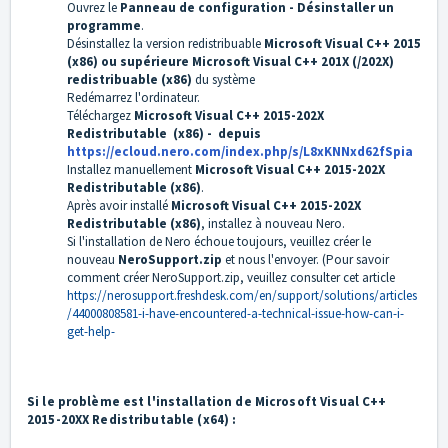
Ouvrez le
Panneau de configuration - Désinstaller un
programme
.
Désinstallez la version redistribuable
Microsoft Visual C++ 2015
(x86) ou supérieure Microsoft Visual C++ 201X (/202X)
redistribuable (x86)
du système
Redémarrez l'ordinateur.
Téléchargez
Microsoft Visual C++ 2015-202X
Redistributable (x86) -
depuis
https://ecloud.nero.com/index.php/s/L8xKNNxd62fSpia
Installez manuellement
Microsoft Visual C++ 2015-202X
Redistributable (x86)
.
Après avoir installé
Microsoft Visual C++ 2015-202X
Redistributable (x86)
, installez à nouveau Nero.
Si l'installation de Nero échoue toujours, veuillez créer le
nouveau
NeroSupport.zip
et nous l'envoyer. (Pour savoir
comment créer NeroSupport.zip, veuillez consulter cet article
https://nerosupport.freshdesk.com/en/support/solutions/articles
/44000808581-i-have-encountered-a-technical-issue-how-can-i-
get-help-
Si le problème est l'installation de Microsoft Visual C++
2015-20XX Redistributable (x64) :