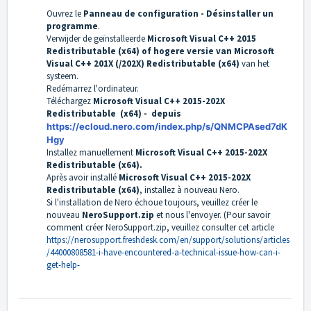
Ouvrez le
Panneau de configuration - Désinstaller un
programme
.
Verwijder de geïnstalleerde
Microsoft Visual C++ 2015
Redistributable (x64) of hogere versie van Microsoft
Visual C++ 201X (/202X) Redistributable (x64)
van het
systeem.
Redémarrez l'ordinateur.
Téléchargez
Microsoft Visual C++ 2015-202X
Redistributable (x64) -
depuis
https://ecloud.nero.com/index.php/s/QNMCPAsed7dK
Hgy
Installez manuellement
Microsoft Visual C++ 2015-202X
Redistributable (x64).
Après avoir installé
Microsoft Visual C++ 2015-202X
Redistributable (x64)
, installez à nouveau Nero.
Si l'installation de Nero échoue toujours, veuillez créer le
nouveau
NeroSupport.zip
et nous l'envoyer. (Pour savoir
comment créer NeroSupport.zip, veuillez consulter cet article
https://nerosupport.freshdesk.com/en/support/solutions/articles
/44000808581-i-have-encountered-a-technical-issue-how-can-i-
get-help-