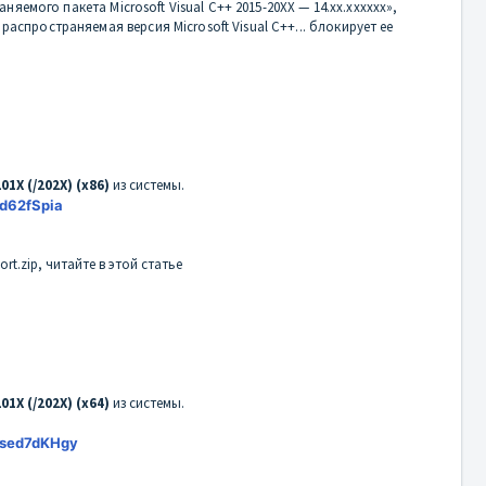
емого пакета Microsoft Visual C++ 2015-20XX — 14.xx.xxxxxx»,
спространяемая версия Microsoft Visual C++... блокирует ее
01X (/202X) (x86)
из системы.
xd62fSpia
rt.zip, читайте в этой статье
01X (/202X) (x64)
из системы.
Ased7dKHgy