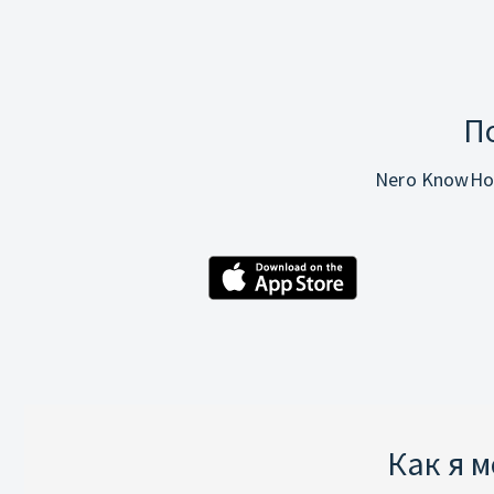
П
Nero KnowHo
Как я 