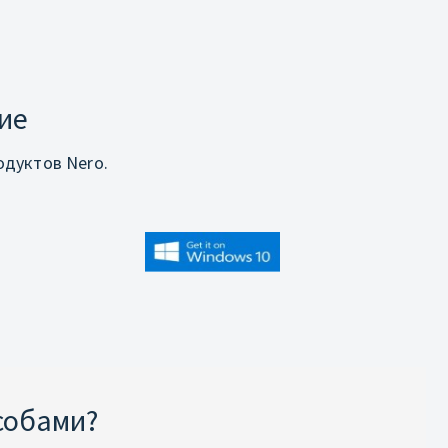
ие
дуктов Nero.
собами?