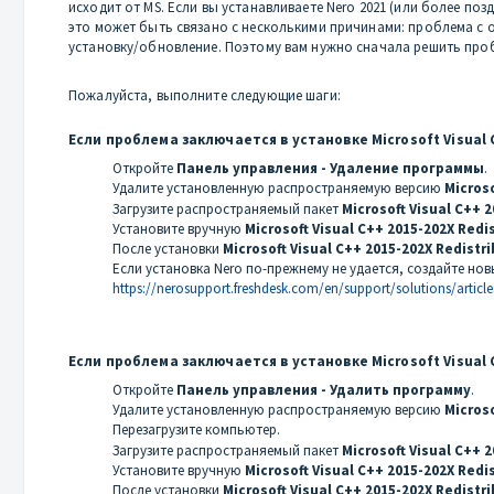
исходит от MS. Если вы устанавливаете Nero 2021 (или более позд
это может быть связано с несколькими причинами: проблема с о
установку/обновление. Поэтому вам нужно сначала решить пробл
Пожалуйста, выполните следующие шаги:
Если проблема заключается в установке Microsoft Visual C+
Откройте
Панель управления - Удаление программы
.
Удалите установленную распространяемую версию
Microso
Загрузите распространяемый пакет
Microsoft Visual C++ 
Установите вручную
Microsoft Visual C++ 2015-202X Redi
После установки
Microsoft Visual C++ 2015-202X Redistri
Если установка Nero по-прежнему не удается, создайте н
https://nerosupport.freshdesk.com/en/support/solutions/article
Если проблема заключается в установке Microsoft Visual C+
Откройте
Панель управления - Удалить программу
.
Удалите установленную распространяемую версию
Microso
Перезагрузите компьютер.
Загрузите распространяемый пакет
Microsoft Visual C++ 2
Установите вручную
Microsoft Visual C++ 2015-202X Redi
После установки
Microsoft Visual C++ 2015-202X Redistri