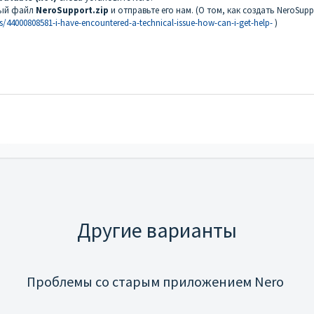
овый файл
NeroSupport.zip
и отправьте его нам. (О том, как создать NeroSuppo
s/44000808581-i-have-encountered-a-technical-issue-how-can-i-get-help-
)
Другие варианты
Проблемы со старым приложением Nero