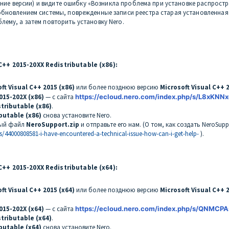
ние версии) и видите ошибку «Возникла проблема при установке распространя
бновлением системы, поврежденные записи реестра старая установленная ра
ему, а затем повторить установку Nero.
+ 2015-20XX Redistributable (x86):
ft Visual C++ 2015 (x86)
или более позднюю версию
Microsoft Visual C++ 2
2015-202X (x86)
— с сайта
https://ecloud.nero.com/index.php/s/L8xKNN
stributable (x86)
.
butable (x86)
снова установите Nero.
овый файл
NeroSupport.zip
и отправьте его нам. (О том, как создать NeroSuppo
s/44000808581-i-have-encountered-a-technical-issue-how-can-i-get-help-
).
+ 2015-20XX Redistributable (x64):
ft Visual C++ 2015 (x64)
или более позднюю версию
Microsoft Visual C++ 2
015-202X (x64)
— с сайта
https://ecloud.nero.com/index.php/s/QNMCP
stributable (x64)
.
butable (x64)
снова установите Nero.