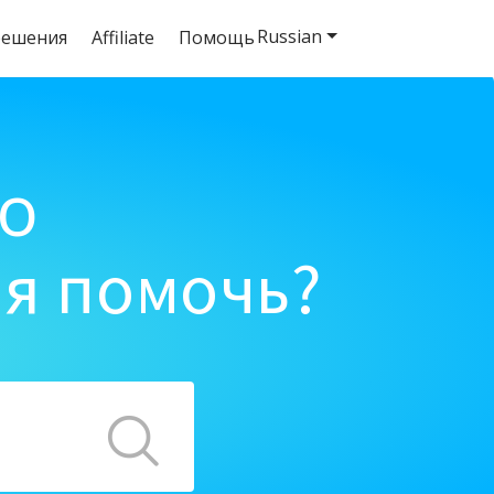
Russian
решения
Affiliate
Помощь
o
ня помочь?