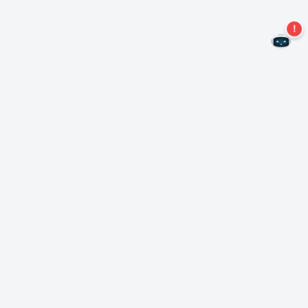
Ne manquez plus aucune offre !
S'abonner à notre newsletter
S'abonner
A propos de Nero
Copyright
Centre de presse
Protection des données