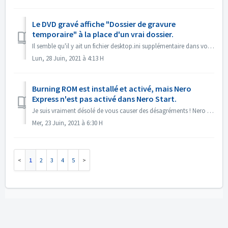
Le DVD gravé affiche "Dossier de gravure
temporaire" à la place d'un vrai dossier.
Il semble qu'il y ait un fichier desktop.ini supplémentaire dans vos fichiers sources. L'explorateur lit ce fichier et trouve que ce dossier particu...
Lun, 28 Juin, 2021 à 4:13 H
Burning ROM est installé et activé, mais Nero
Express n'est pas activé dans Nero Start.
Je suis vraiment désolé de vous causer des désagréments ! Nero Express n'est pas contenu dans le produit autonome Nero BurningRom. Nero Express est ve...
Mer, 23 Juin, 2021 à 6:30 H
1
2
3
4
5