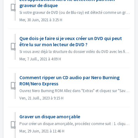
graveur de disque
Si votre graveur de DVD (ou de Blu-ray) est détecté comme un graveur de CD, veuillez consulter cet article : https://nerosupport.freshdesk.com/en/support/s...
Mer, 30 Juin, 2021 à 3:25 H
Que dois-je faire si je veux créer un DVD qui peut
être lu sur mon lecteur de DVD ?
Si vous avez déjà la structure du dossier vidéo du DVD avec les fichiers .VOB, .IFO/.BUP, vous pouvez utiliser Nero BurningROM pour graver le DVD. 1. Nouvea...
Mer, 7 Juill., 2021 à 4:09 H
Comment ripper un CD audio par Nero Burning
ROM/Nero Express
Ouvrez Nero Burning ROM Allez dans "Extras" et cliquez sur "Save Audio Tracks". Dans l'onglet "source", sélectionnez le...
Ven, 21 Juill., 2023 à 9:15 H
Graver un disque amorçable
Pour créer un disque amorçable, procédez comme suit : 1. cliquez sur le bouton Nouveau dans l'écran principal de Nero Burning ROM. ->La fenêtre Nouv...
Mar, 29 Juin, 2021 à 11:46 H