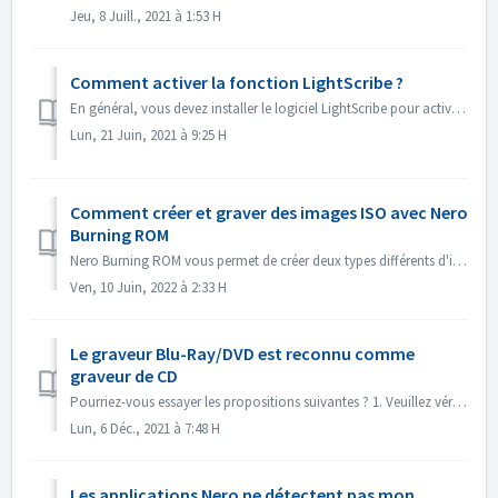
Jeu, 8 Juill., 2021 à 1:53 H
Comment activer la fonction LightScribe ?
En général, vous devez installer le logiciel LightScribe pour activer les fonctionnalités de LightScribe. https://lightscribesoftware.org/ Contactez-nous ...
Lun, 21 Juin, 2021 à 9:25 H
Comment créer et graver des images ISO avec Nero
Burning ROM
Nero Burning ROM vous permet de créer deux types différents d'images de disque. Les "fichiers image Nero" (*.nrg) sont constitués d'un fo...
Ven, 10 Juin, 2022 à 2:33 H
Le graveur Blu-Ray/DVD est reconnu comme
graveur de CD
Pourriez-vous essayer les propositions suivantes ? 1. Veuillez vérifier s'il existe un nouveau pilote pour votre graveur et un nouveau firmware. S'...
Lun, 6 Déc., 2021 à 7:48 H
Les applications Nero ne détectent pas mon